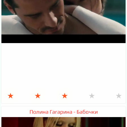
★
★
★
★
★
Полина Гагарина - Бабочки