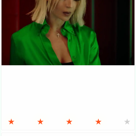
★
★
★
★
★