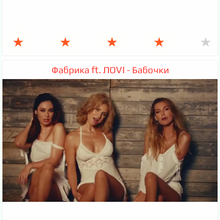
★
★
★
★
★
Фабрика ft. ЛОVI - Бабочки