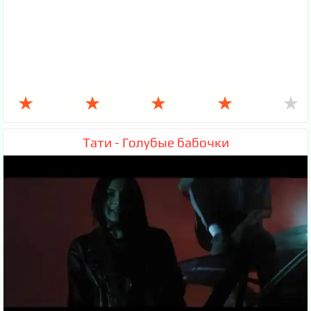
★
★
★
★
★
Тати - Голубые бабочки