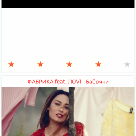
★
★
★
★
★
ФАБРИКА feat. ЛОVI - Бабочки