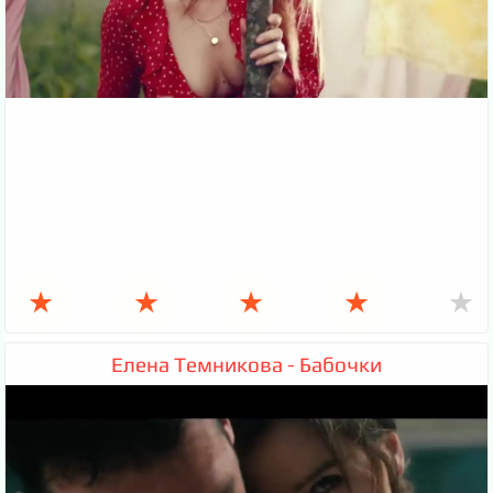
★
★
★
★
★
Елена Темникова - Бабочки