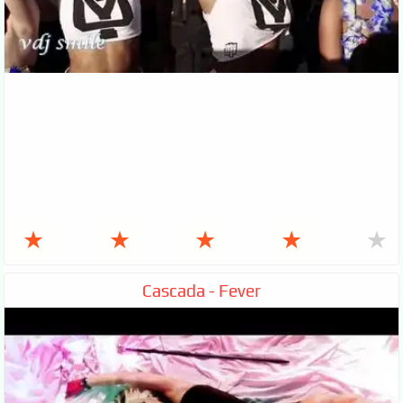
★
★
★
★
★
Cascada - Fever