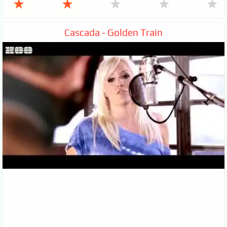
★
★
★
★
★
Cascada - Golden Train