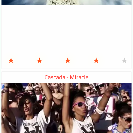
★
★
★
★
★
Cascada - Miracle