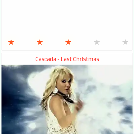
★
★
★
★
★
Cascada - Last Christmas