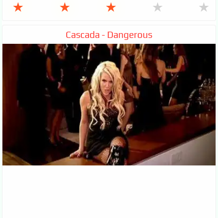
★
★
★
★
★
Cascada - Dangerous