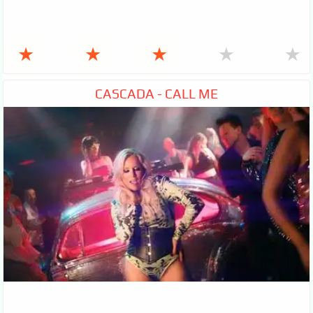
★
★
★
★
★
CASCADA - CALL ME