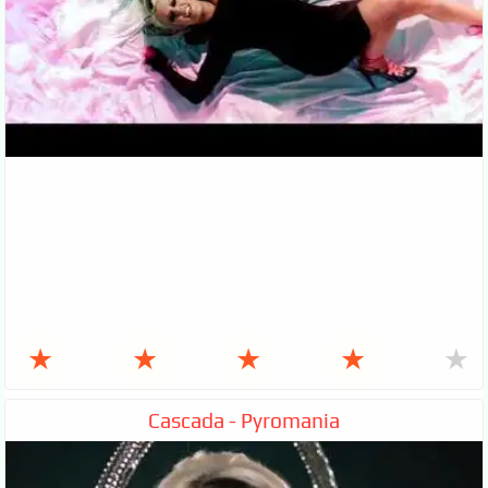
★
★
★
★
★
Cascada - Pyromania