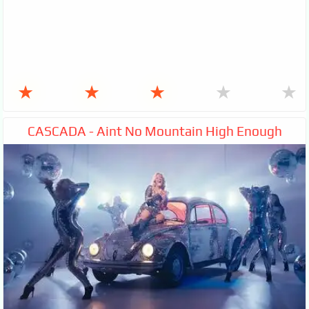
★
★
★
★
★
CASCADA - Aint No Mountain High Enough