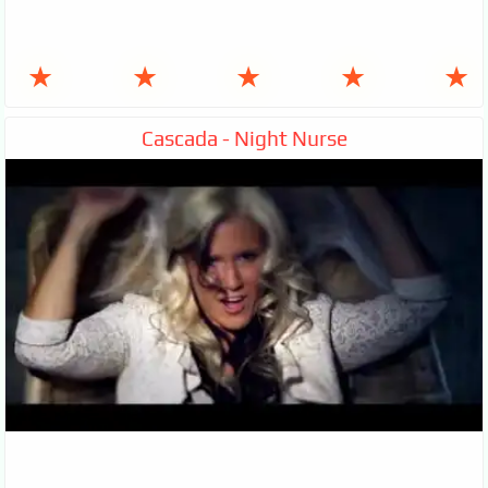
★
★
★
★
★
Cascada - Night Nurse