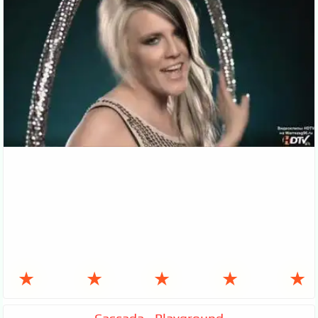
★
★
★
★
★