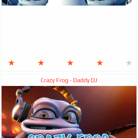
★
★
★
★
★
Crazy Frog - Daddy DJ