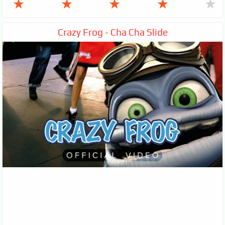
★
★
★
★
★
Crazy Frog - Cha Cha Slide