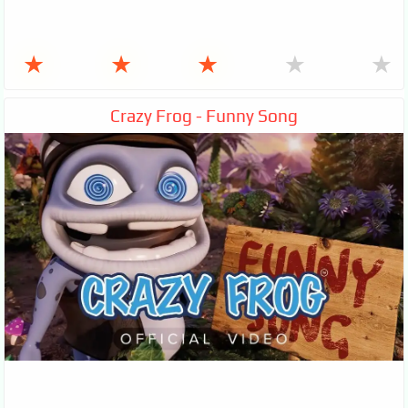
★
★
★
★
★
Crazy Frog - Funny Song