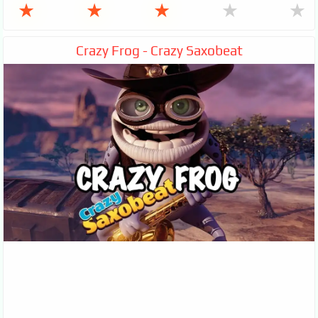
★
★
★
★
★
Crazy Frog - Crazy Saxobeat