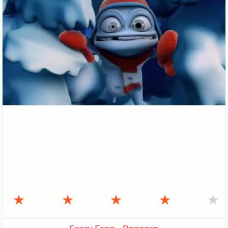
★
★
★
★
★