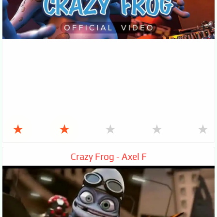
★
★
★
★
★
Crazy Frog - Axel F