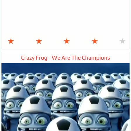
★
★
★
★
★
Crazy Frog - We Are The Champions