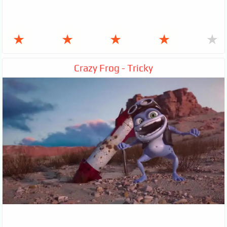
★
★
★
★
★
Crazy Frog - Tricky