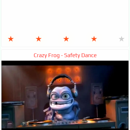
★
★
★
★
★
Crazy Frog - Safety Dance