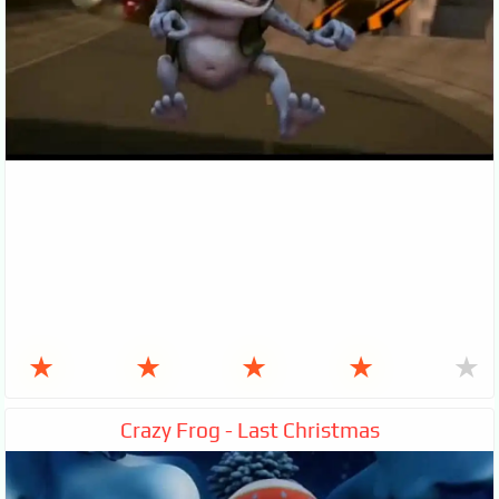
★
★
★
★
★
Crazy Frog - Last Christmas