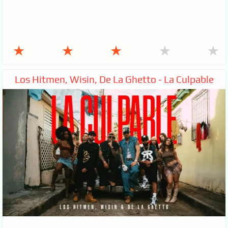
★
★
★
★
★
Los Hitmen, Wisin, De La Ghetto - La Culpable