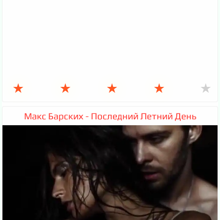
★
★
★
★
★
Макс Барских - Последний Летний День