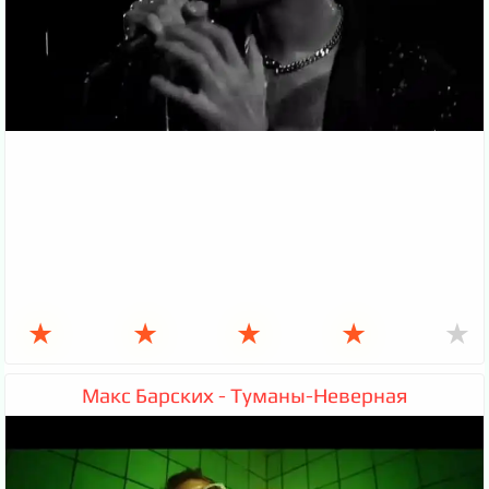
★
★
★
★
★
Макс Барских - Туманы-Неверная