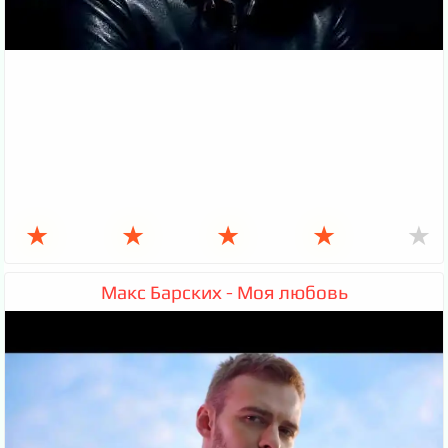
★
★
★
★
★
Макс Барских - Моя любовь