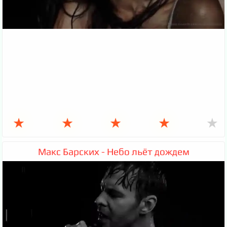
★
★
★
★
★
Макс Барских - Небо льёт дождем