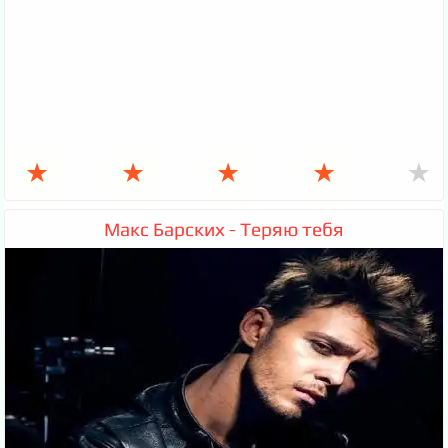
★
★
★
★
★
Макс Барских - Теряю тебя