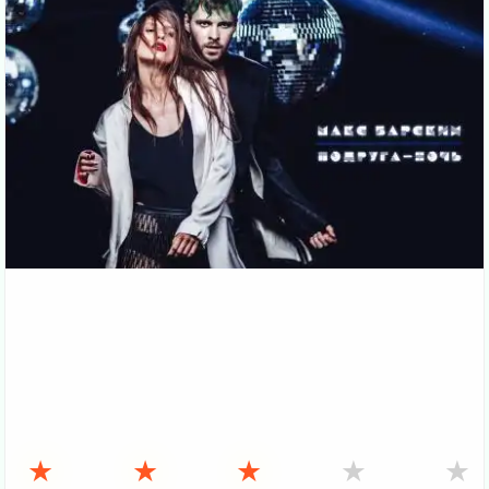
★
★
★
★
★