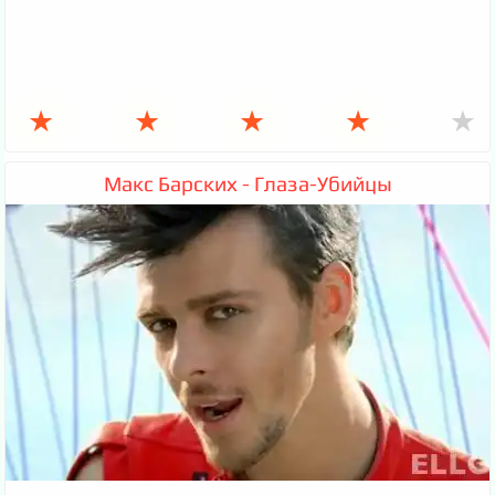
★
★
★
★
★
Макс Барских - Глаза-Убийцы