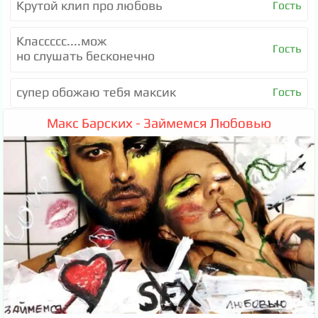
Крутой клип про любовь
Гость
Классссс....мож
Гость
но слушать бесконечно
супер обожаю тебя максик
Гость
Макс Барских - Займемся Любовью