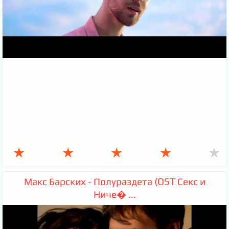
★
★
★
★
★
Макс Барских - Полураздета (OST Секс и
Ниче� ...