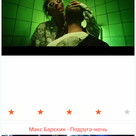
★
★
★
★
★
Макс Барских - Подруга-ночь