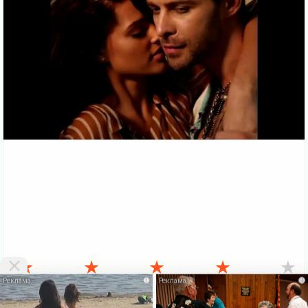
★
★
★
★
★
i
i
VKlipe.org - здесь можно
скачать клипы бесплатно
и смотреть клипы