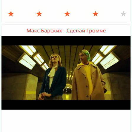
★
★
★
★
★
Макс Барских - Сделай Громче