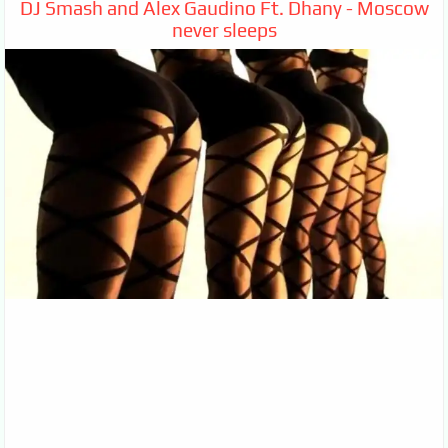
DJ Smash and Alex Gaudino Ft. Dhany - Moscow
never sleeps