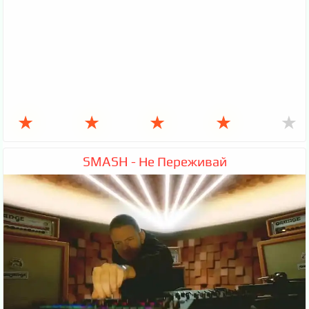
★
★
★
★
★
SMASH - Не Переживай