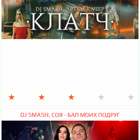
★
★
★
★
★
DJ SMASH, СОЯ - БАЛ МОИХ ПОДРУГ