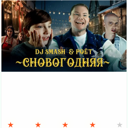
★
★
★
★
★