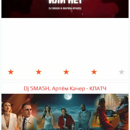
★
★
★
★
★
Dj SMASH, Артём Качер - КЛАТЧ