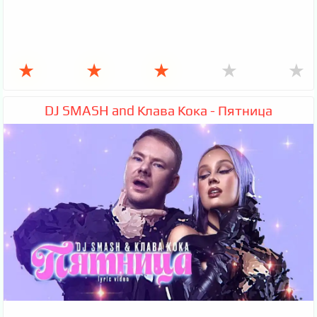
★
★
★
★
★
DJ SMASH and Клава Кока - Пятница