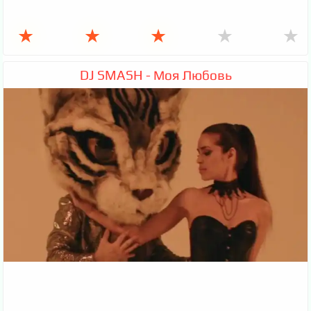
★
★
★
★
★
DJ SMASH - Моя Любовь