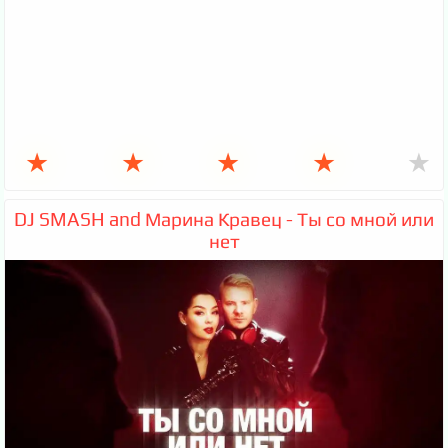
★
★
★
★
★
DJ SMASH and Марина Кравец - Ты со мной или
нет