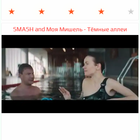
★
★
★
★
★
SMASH and Моя Мишель - Тёмные аллеи