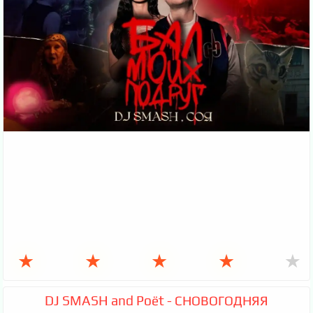
★
★
★
★
★
DJ SMASH and Poёt - СНОВОГОДНЯЯ