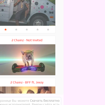
★
★
★
★
★
2 Chainz - Not Invited
2 Chainz - BFF ft. Jeezy
странице Вы можете
Скачать бесплатно
ежных исполнителей. Вверху сайта есть