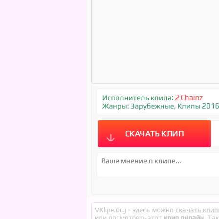
Исполнитель клипа:
2 Chainz
Жанры:
Зарубежные
,
Клипы 201
СКАЧАТЬ КЛИП
VKlipe.org - здесь можно
скачать клип
или посмотреть этот
клип онлайн
. Та