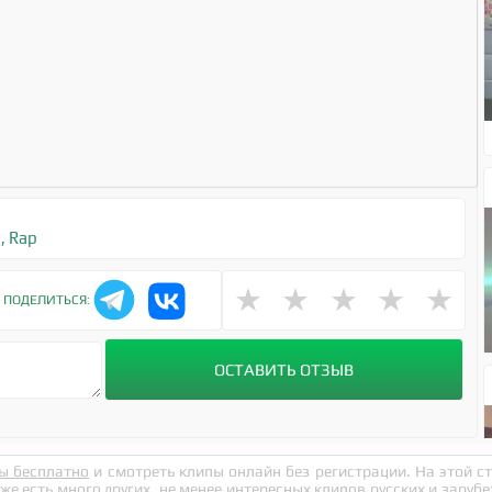
6
,
Rap
★
★
★
★
★
ПОДЕЛИТЬСЯ:
ы бесплатно
и смотреть клипы онлайн без регистрации. На этой 
кже есть много других, не менее интересных клипов русских и заруб