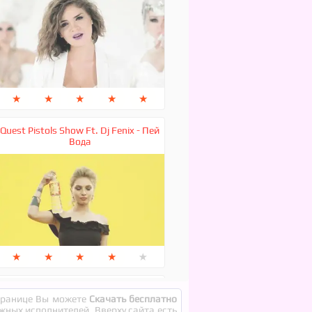
★
★
★
★
★
Quest Pistols Show Ft. Dj Fenix - Пей
Вода
★
★
★
★
★
Мот feat Ани Лорак - Сопрано
странице Вы можете
Скачать бесплатно
ежных исполнителей. Вверху сайта есть