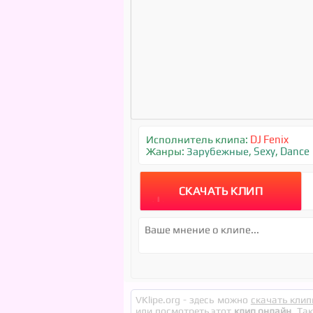
Исполнитель клипа:
DJ Fenix
Жанры:
Зарубежные
,
Sexy
,
Dance
СКАЧАТЬ КЛИП
VKlipe.org - здесь можно
скачать клип
или посмотреть этот
клип онлайн
. Та