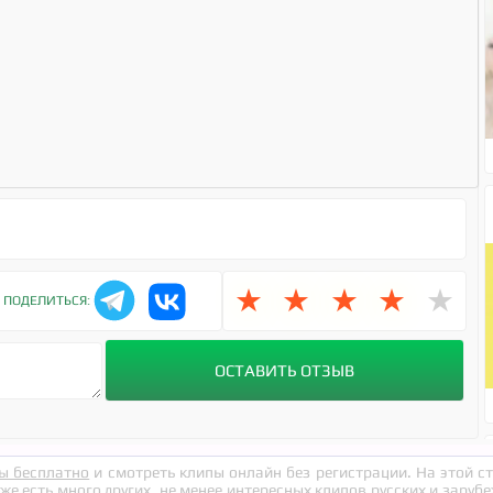
★
★
★
★
★
ПОДЕЛИТЬСЯ:
ы бесплатно
и смотреть клипы онлайн без регистрации. На этой 
кже есть много других, не менее интересных клипов русских и заруб