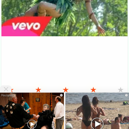
★
★
★
★
★
i
i
VKlipe.org - здесь можно
скачать клипы бесплатно
и смотреть клипы
онлайн без регистрации. На этой странице Вы можете
Скачать
бесплатно
или посмотреть этот
клип онлайн
. Также есть много
других, не менее интересных клипов русских и зарубежных
исполнителей. Вверху сайта есть меню, где можно выбрать жанр
клипа. Бесплатные
новые клипы
можно скачать бесплатно и без