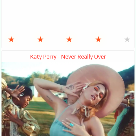
★
★
★
★
★
Katy Perry - Never Really Over