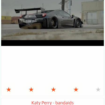
★
★
★
★
★
Katy Perry - bandaids