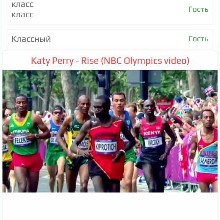
класс
Гость
класс
Классный
Гость
Katy Perry - Rise (NBC Olympics video)