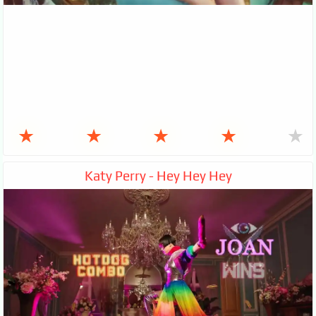
★
★
★
★
★
Katy Perry - Hey Hey Hey