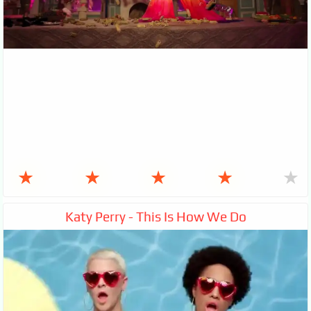
★
★
★
★
★
Katy Perry - This Is How We Do