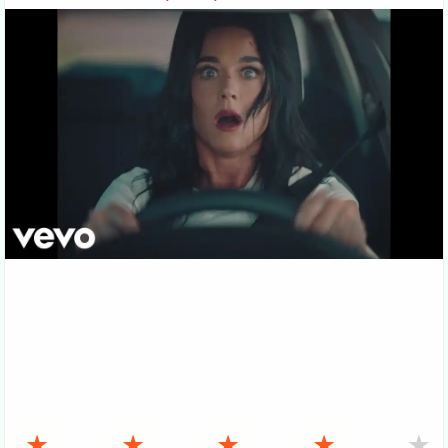
★
★
★
★
★