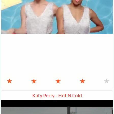
★
★
★
★
★
Katy Perry - Hot N Cold