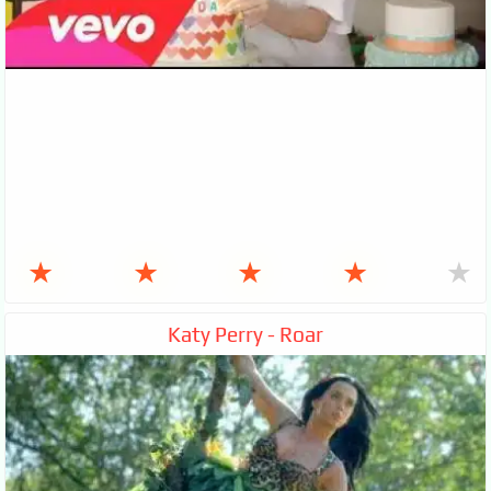
★
★
★
★
★
Katy Perry - Roar