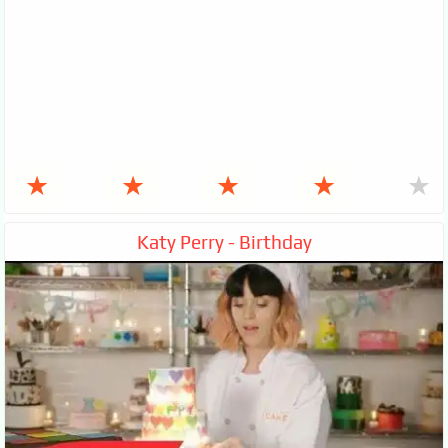
★
★
★
★
★
Katy Perry - Birthday