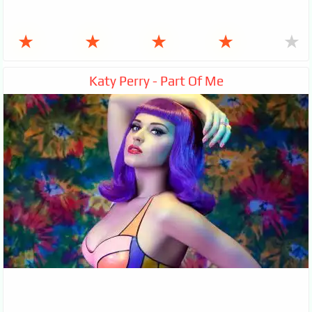
★
★
★
★
★
Katy Perry - Part Of Me