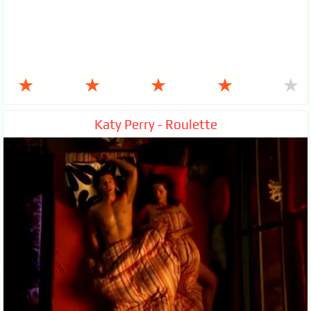
★
★
★
★
★
Katy Perry - Roulette