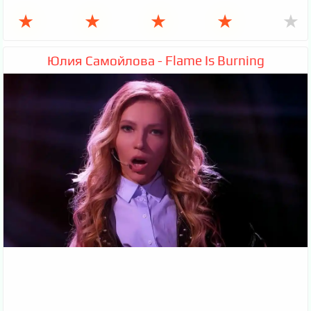
★
★
★
★
★
Юлия Самойлова - Flame Is Burning