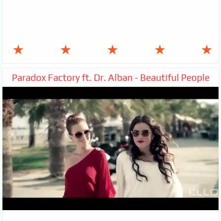
★
★
★
★
★
Paradox Factory ft. Dr. Alban - Beautiful People