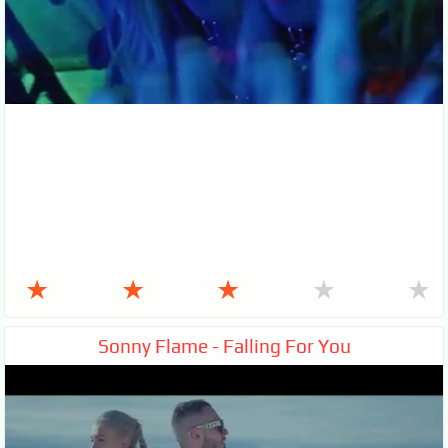
★
★
★
★
★
Sonny Flame - Falling For You