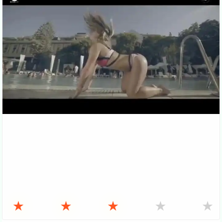
★
★
★
★
★