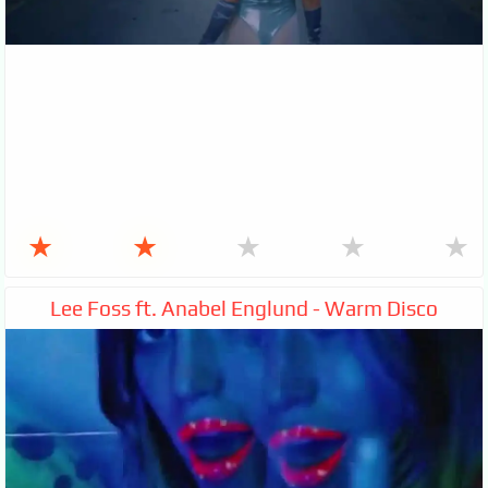
★
★
★
★
★
Lee Foss ft. Anabel Englund - Warm Disco