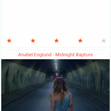
★
★
★
★
★
Anabel Englund - Midnight Rapture