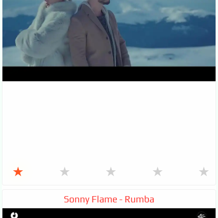
★
★
★
★
★
Sonny Flame - Rumba