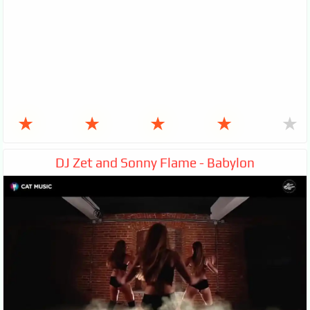
★
★
★
★
★
DJ Zet and Sonny Flame - Babylon