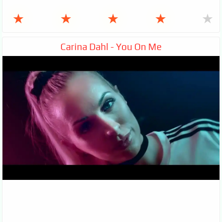
★
★
★
★
★
Carina Dahl - You On Me