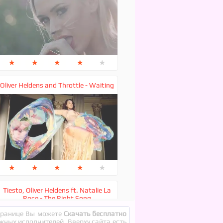
★
★
★
★
★
Oliver Heldens and Throttle - Waiting
★
★
★
★
★
Tiesto, Oliver Heldens ft. Natalie La
Rose - The Right Song
странице Вы можете
Скачать бесплатно
ежных исполнителей. Вверху сайта есть