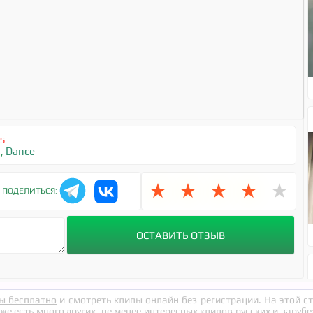
ns
6
,
Dance
★
★
★
★
★
ПОДЕЛИТЬСЯ:
ы бесплатно
и смотреть клипы онлайн без регистрации. На этой 
кже есть много других, не менее интересных клипов русских и заруб