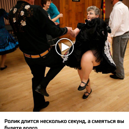
★
★
★
★
★
Muse - Uprising
Ролик длится несколько секунд, а смеяться вы
будете долго