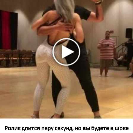
★
★
★
★
★
Alice Chater - Two Of Us
Ролик длится пару секунд, но вы будете в шоке