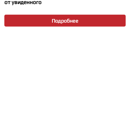
от увиденного
Подробнее
★
★
★
★
★
Alice Chater - Hourglass