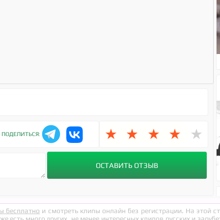
6
★
★
★
★
★
ПОДЕЛИТЬСЯ:
ы бесплатно
и смотреть клипы онлайн без регистрации. На этой 
кже есть много других, не менее интересных клипов русских и заруб