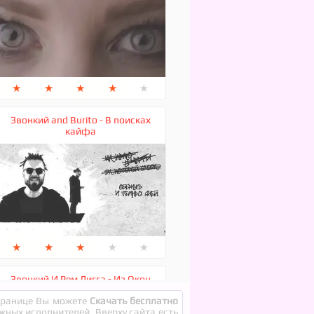
★
★
★
★
★
Звонкий and Burito - В поисках
кайфа
★
★
★
★
★
Звонкий И Рем Дигга - Из Окон
странице Вы можете
Скачать бесплатно
ежных исполнителей. Вверху сайта есть