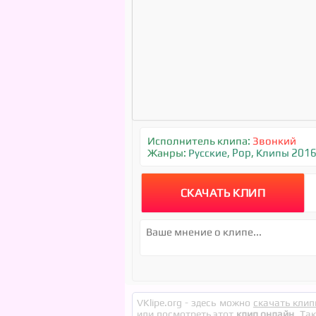
Исполнитель клипа:
Звонкий
Жанры:
Русские
,
Pop
,
Клипы 201
СКАЧАТЬ КЛИП
VKlipe.org - здесь можно
скачать клип
или посмотреть этот
клип онлайн
. Та