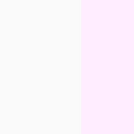
KristaFoxx - Your Naughty Girl
★
★
★
★
★
E-Motion - The Naughty North