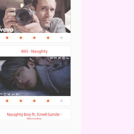
★
★
★
★
★
BIG - Naughty
★
★
★
★
★
Naughty Boy ft. Emeli Sande -
Wonder