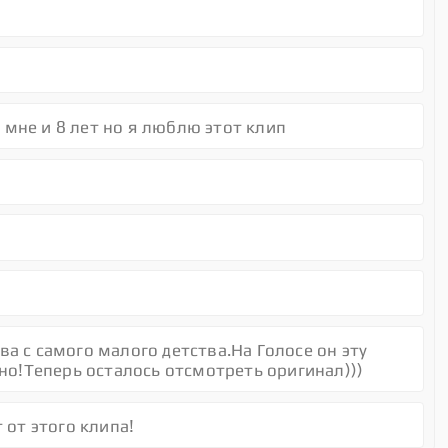
ь мне и 8 лет но я люблю этот клип
а с самого малого детства.На Голосе он эту
но!Теперь осталось отсмотреть оригинал)))
 от этого клипа!