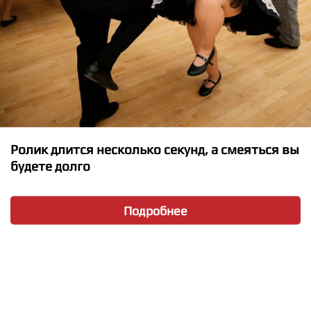
Дима Билан, Люся Чеботина - Секрет на двоих
Ролик длится несколько секунд, а смеяться вы
будете долго
★
★
★
★
★
Подробнее
Люся Чеботина - ПЛАКАЛ ГОЛЛИВУД