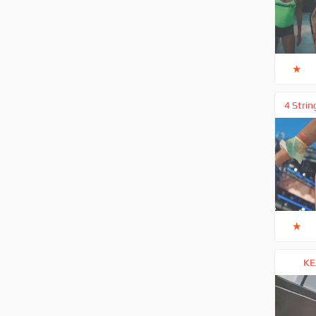
★
4 Strin
★
KE