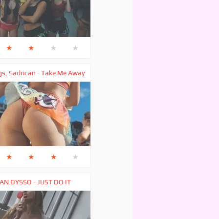
★
★
★
★
gs, Sadrican - Take Me Away
★
★
★
★
AN DYSSO - JUST DO IT