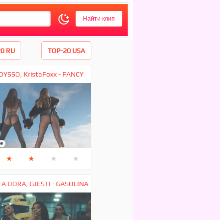
0 RU
TOP-20 USA
YSSO, KristaFoxx - FANCY
★
★
★
★
 DORA, GJESTI - GASOLINA