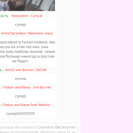
Гость ::
twocolors - Cynical
супер
★
★
★
★
:
Алла Пугачёва - Миллион алых
роз
красивая и талантливая. мы
and Beyond, Sadrican - Can
осли на этих песнях. она
Not Sleep
ла нам любовь жизни. таких
ов больше никогда в россии
не будет.
ь ::
Armin van Buuren, SACHA -
Everlasting
огонь
::
Filatov and Karas - Это Все Не
Помню Я
супер
★
★
★
★
::
Filatov and Karas feat. Masha -
Лирика
супер!!!!!!!!!!!!!!!
 Cyrus - Golden Burning Sun
:
Вау Вероника, Марьяна Локель -
странице Вы можете
Скачать бесплатно
ЛЮБИМКА
чушь
ежных исполнителей. Вверху сайта есть