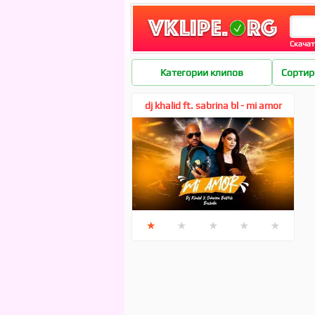
Скачат
DJ Khalid
Категории клипов
Сортир
dj khalid ft. sabrina bl - mi amor
bachata
★
★
★
★
★