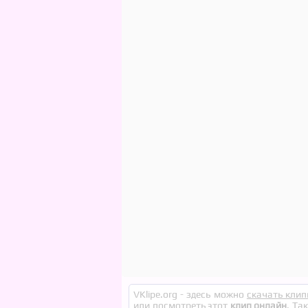
VKlipe.org - здесь можно
скачать клип
или посмотреть этот
клип онлайн
. Та