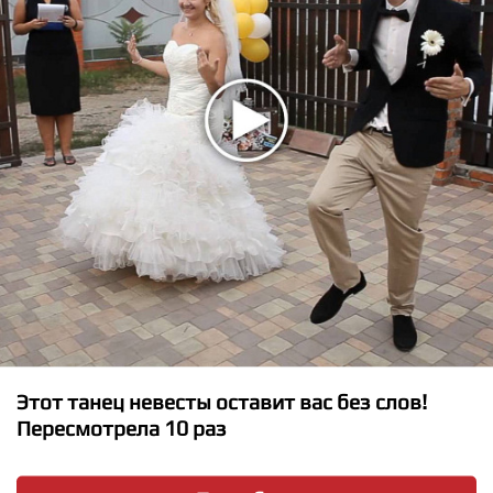
TINI, Greeicy - 22
★
★
★
★
★
Greeicy, Anitta - Jacuzzi
Этот танец невесты оставит вас без слов!
Пересмотрела 10 раз