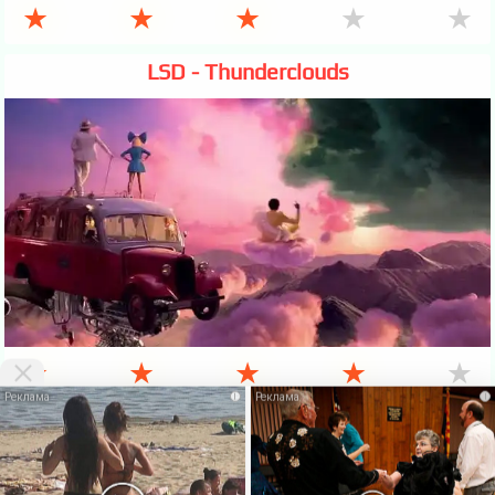
★
★
★
★
★
LSD - Thunderclouds
★
★
★
★
★
i
i
VKlipe.org - здесь можно
скачать клипы бесплатно
и смотреть клипы
онлайн без регистрации. На этой странице Вы можете
Скачать
бесплатно
или посмотреть этот
клип онлайн
. Также есть много
других, не менее интересных клипов русских и зарубежных