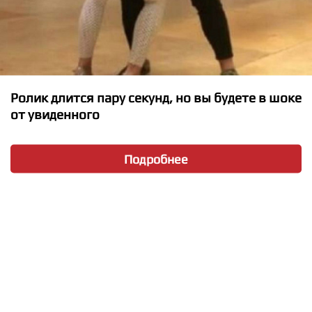
Ролик длится пару секунд, но вы будете в шоке
от увиденного
★
★
★
★
★
Подробнее
Noah Cyrus ft. Labrinth - Make Me (Cry)