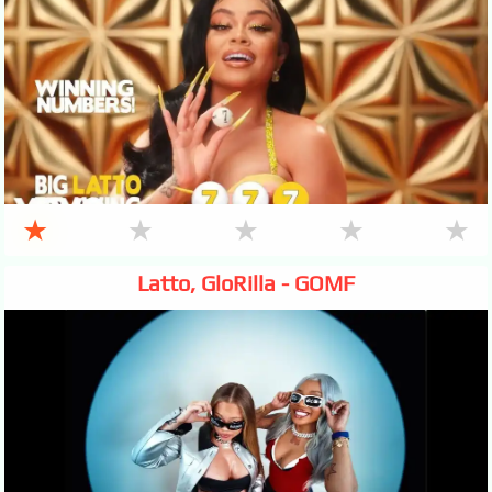
★
★
★
★
★
Latto, GloRilla - GOMF