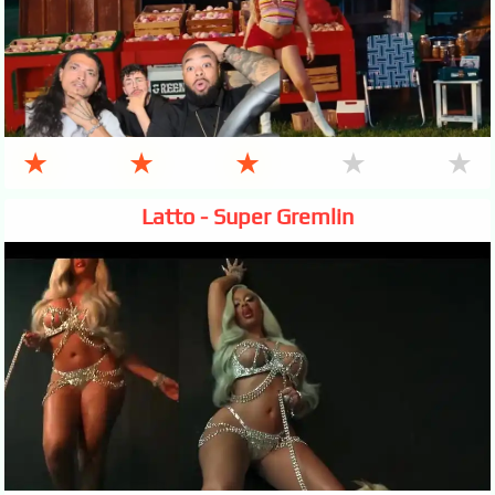
★
★
★
★
★
Latto - Super Gremlin