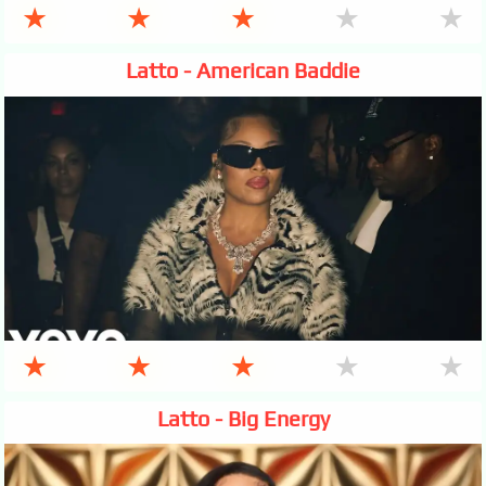
★
★
★
★
★
Latto - American Baddie
★
★
★
★
★
Latto - Big Energy