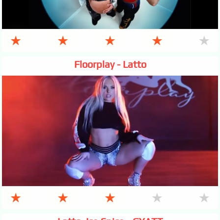
★
★
★
★
★
Floorplay - Latto
★
★
★
★
★