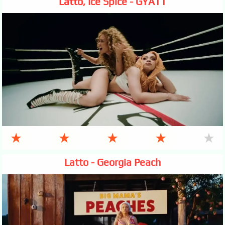
Latto, Ice Spice - GYATT
★
★
★
★
★
Latto - Georgia Peach