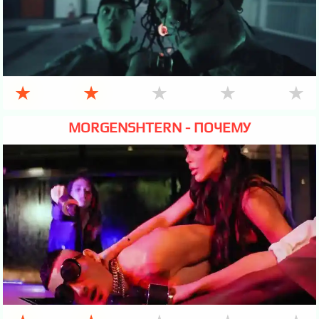
★
★
★
★
★
MORGENSHTERN - ПОЧЕМУ