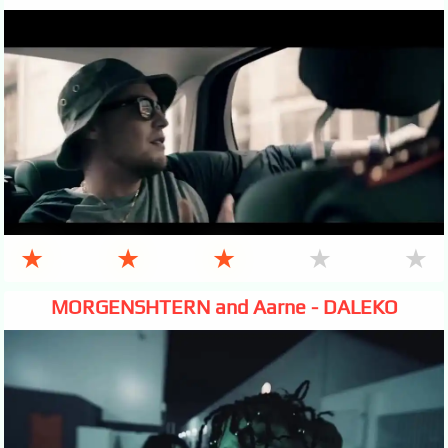
★
★
★
★
★
MORGENSHTERN and Aarne - DALEKO