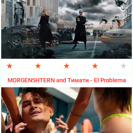
★
★
★
★
★
MORGENSHTERN and Тимати - El Problema