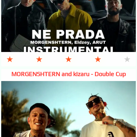
★
★
★
★
★
MORGENSHTERN and kizaru - Double Cup