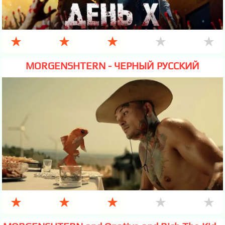
★
★
★
★
★
MORGENSHTERN - ЧЕРНЫЙ РУССКИЙ
★
★
★
★
★