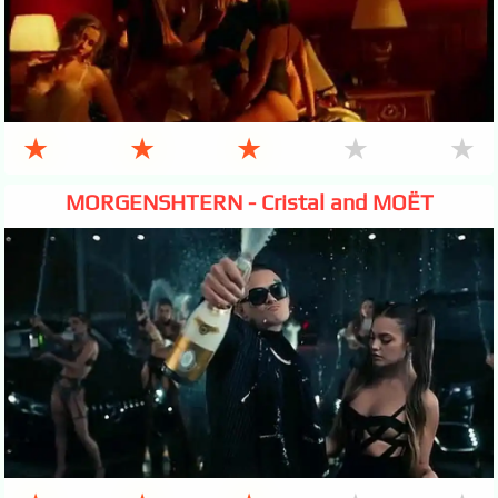
★
★
★
★
★
MORGENSHTERN - Cristal and МОЁТ