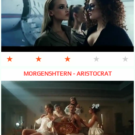
★
★
★
★
★
MORGENSHTERN - ARISTOCRAT