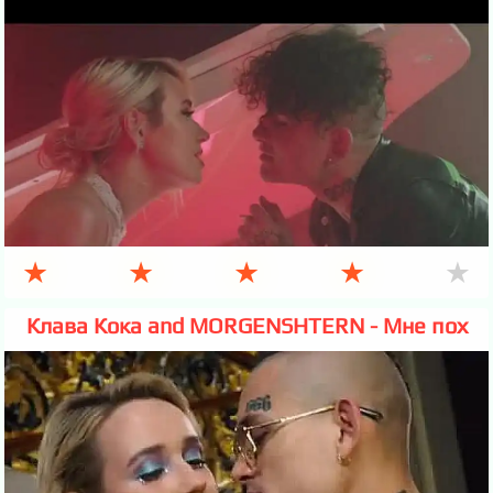
★
★
★
★
★
Клава Кока and MORGENSHTERN - Мне пох