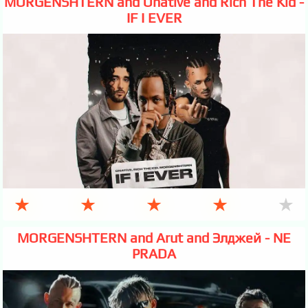
MORGENSHTERN and Onative and Rich The Kid -
IF I EVER
★
★
★
★
★
MORGENSHTERN and Arut and Элджей - NE
PRADA