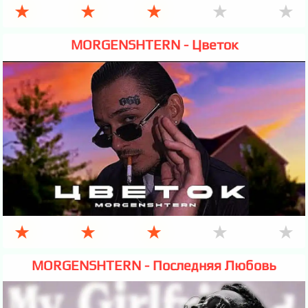
★
★
★
★
★
MORGENSHTERN - Цветок
★
★
★
★
★
MORGENSHTERN - Последняя Любовь