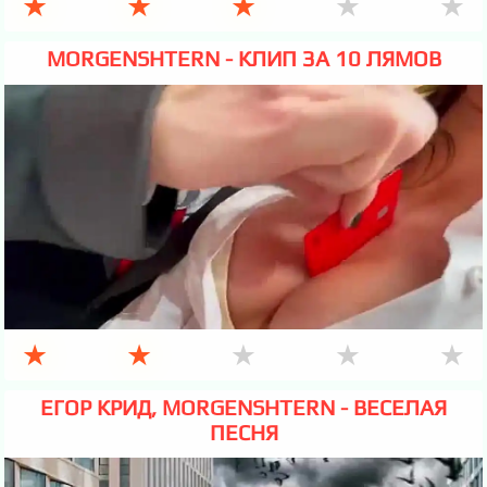
★
★
★
★
★
MORGENSHTERN - КЛИП ЗА 10 ЛЯМОВ
★
★
★
★
★
ЕГОР КРИД, MORGENSHTERN - ВЕСЕЛАЯ
ПЕСНЯ