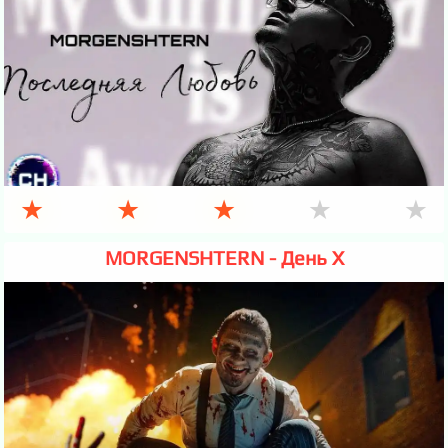
★
★
★
★
★
MORGENSHTERN - День Х