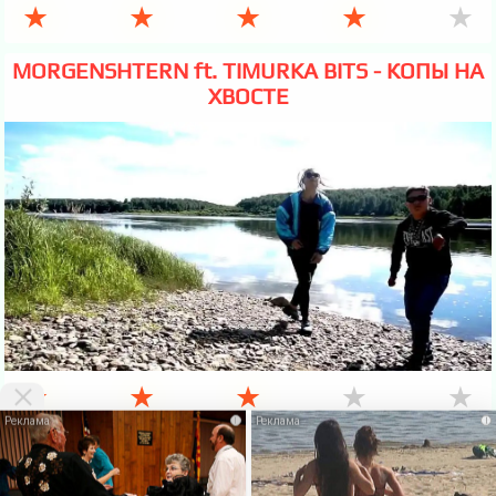
★
★
★
★
★
MORGENSHTERN ft. TIMURKA BITS - КОПЫ НА
ХВОСТЕ
★
★
★
★
★
i
i
VKlipe.org - здесь можно
скачать клипы бесплатно
и смотреть клипы
онлайн без регистрации. На этой странице Вы можете
Скачать
бесплатно
или посмотреть этот
клип онлайн
. Также есть много