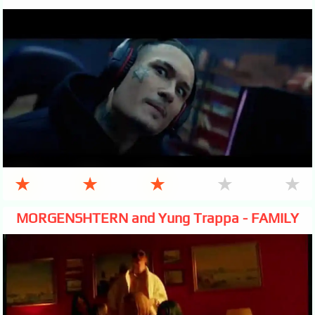
★
★
★
★
★
MORGENSHTERN and Yung Trappa - FAMILY