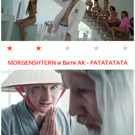
★
★
★
★
★
MORGENSHTERN и Витя АК - РАТАТАТАТА