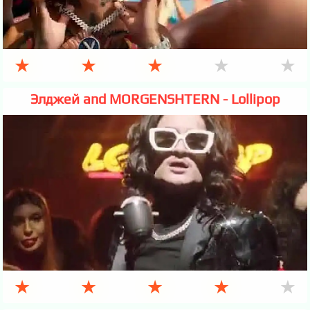
★
★
★
★
★
Элджей and MORGENSHTERN - Lollipop
★
★
★
★
★