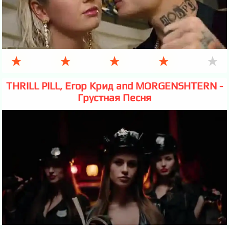
★
★
★
★
★
THRILL PILL, Егор Крид and MORGENSHTERN -
Грустная Песня