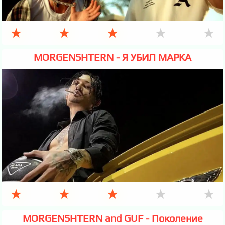
★
★
★
★
★
MORGENSHTERN - Я УБИЛ МАРКА
★
★
★
★
★
MORGENSHTERN and GUF - Поколение