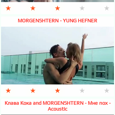
★
★
★
★
★
MORGENSHTERN - YUNG HEFNER
★
★
★
★
★
Клава Кока and MORGENSHTERN - Мне пох -
Acoustic