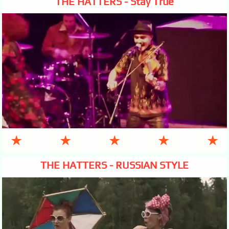
THE HATTERS - Stay True
★
★
★
★
★
THE HATTERS - RUSSIAN STYLE