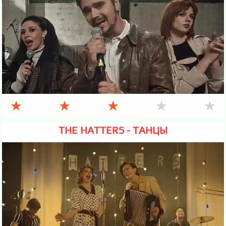
★
★
★
★
★
THE HATTERS - ТАНЦЫ