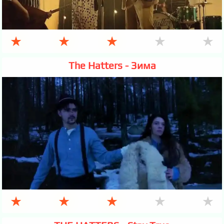
★
★
★
★
★
The Hatters - Зима
★
★
★
★
★