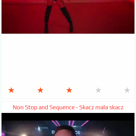
★
★
★
★
★
Non Stop and Sequence - Skacz mala skacz