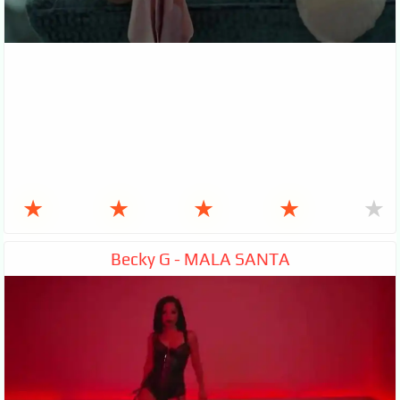
★
★
★
★
★
Becky G - MALA SANTA