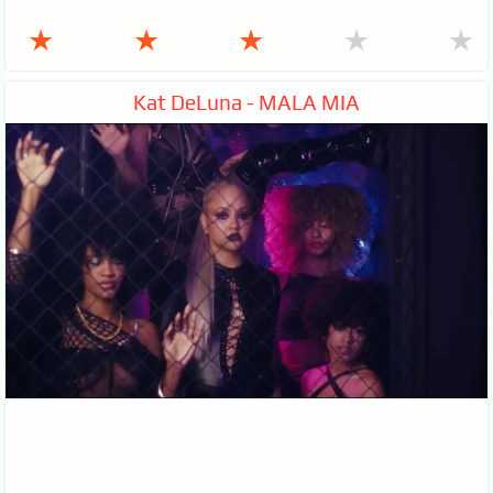
★
★
★
★
★
Kat DeLuna - MALA MIA