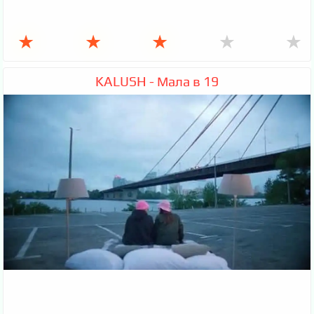
★
★
★
★
★
KALUSH - Мала в 19