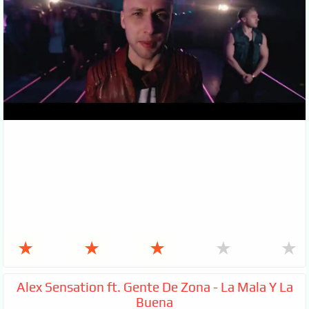
★
★
★
★
★
Alex Sensation ft. Gente De Zona - La Mala Y La
Buena