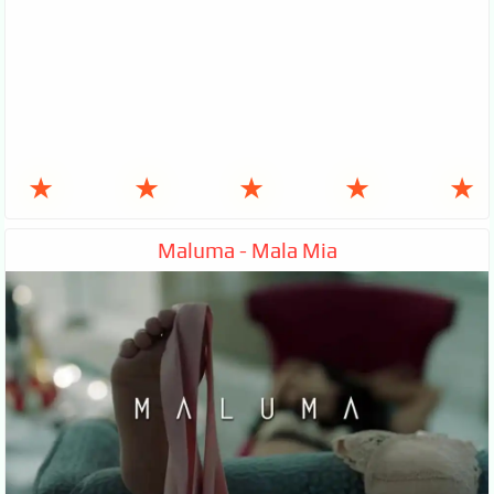
★
★
★
★
★
Maluma - Mala Mia