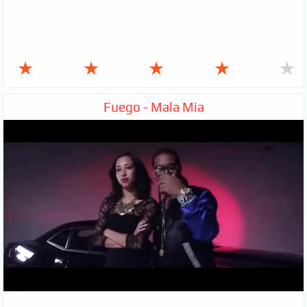
★
★
★
★
★
Fuego - Mala Mia