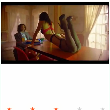
★
★
★
★
★