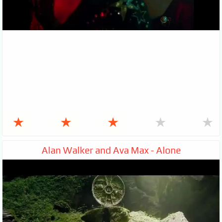
★
★
★
★
★
Alan Walker and Ava Max - Alone