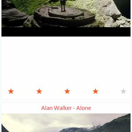
★
★
★
★
★
Alan Walker - Alone