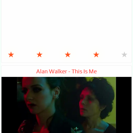
★
★
★
★
★
Alan Walker - This Is Me