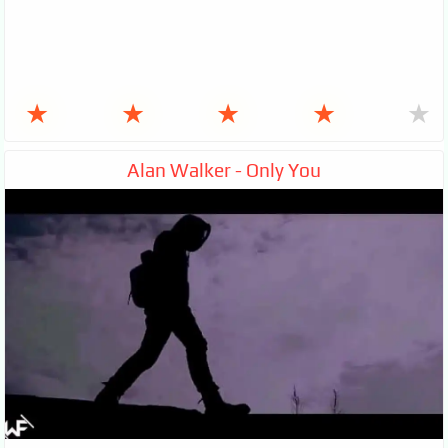
★
★
★
★
★
Alan Walker - Only You