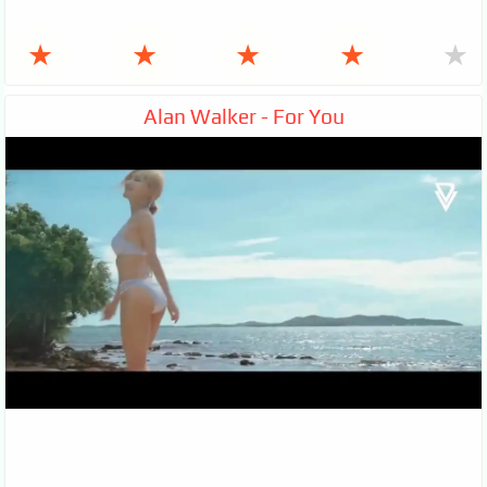
★
★
★
★
★
Alan Walker - For You