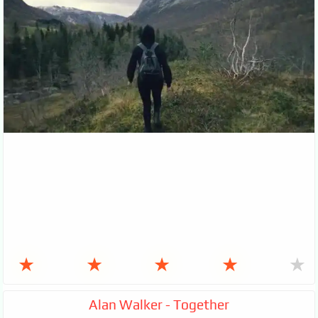
★
★
★
★
★
Alan Walker - Together