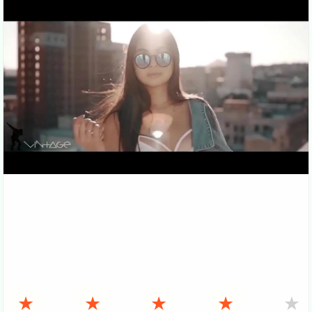
★
★
★
★
★