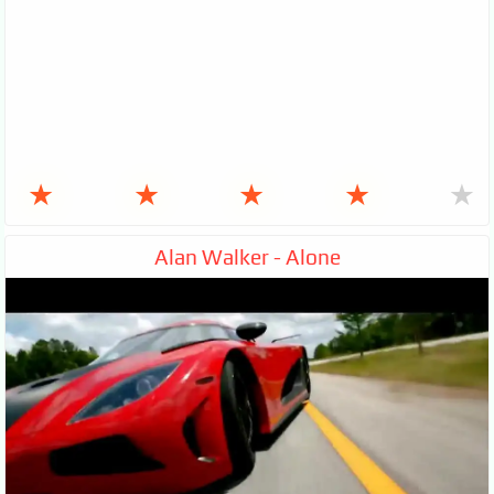
★
★
★
★
★
Alan Walker - Alone