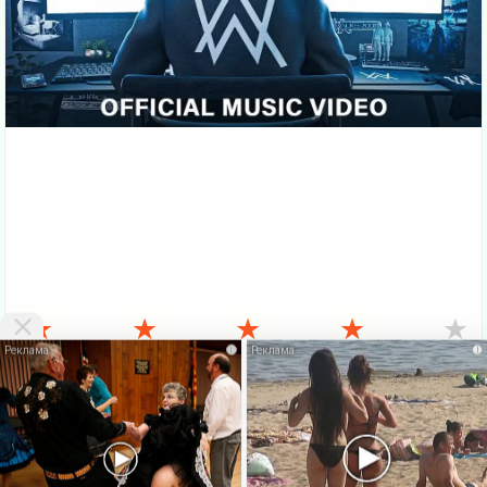
★
★
★
★
★
i
i
VKlipe.org - здесь можно
скачать клипы бесплатно
и смотреть клипы
онлайн без регистрации. На этой странице Вы можете
Скачать
бесплатно
или посмотреть этот
клип онлайн
. Также есть много
других, не менее интересных клипов русских и зарубежных
исполнителей. Вверху сайта есть меню, где можно выбрать жанр
клипа. Бесплатные
новые клипы
можно скачать бесплатно и без
регистрации. Если ваша скорость больше 1Мбит - Вы можете