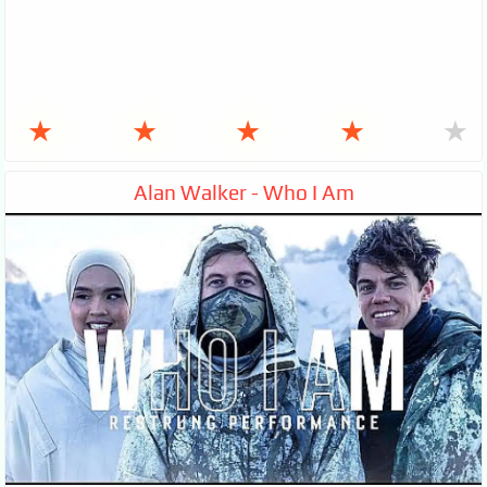
★
★
★
★
★
Alan Walker - Who I Am