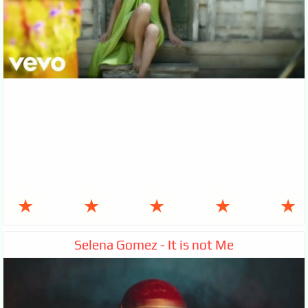
★
★
★
★
★
Selena Gomez - It is not Me