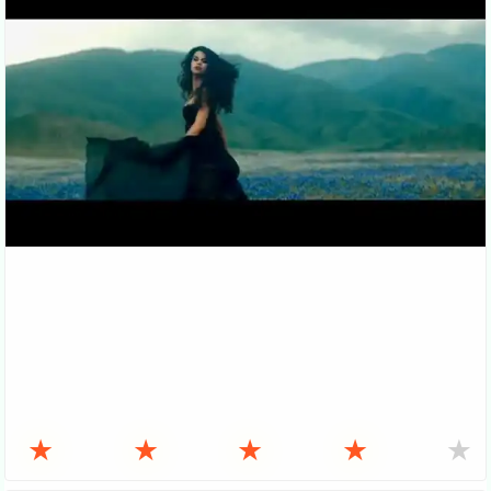
★
★
★
★
★