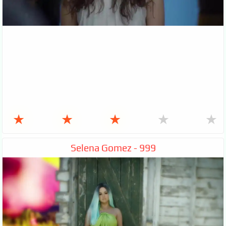
★
★
★
★
★
Selena Gomez - 999