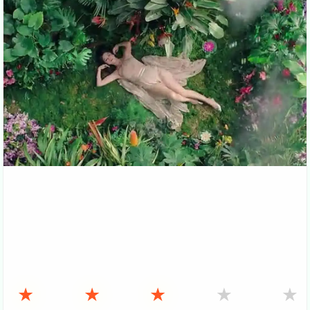
★
★
★
★
★