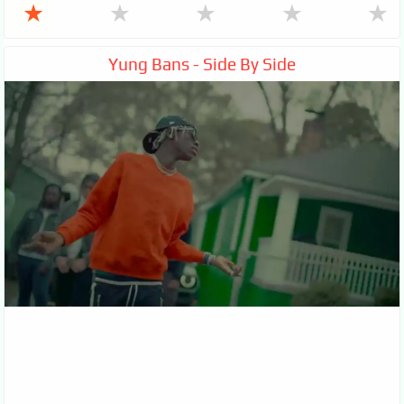
★
★
★
★
★
Yung Bans - Side By Side