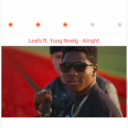
★
★
★
★
★
Leafs ft. Yung Nnelg - Alright