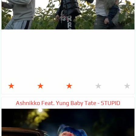
★
★
★
★
★
Ashnikko Feat. Yung Baby Tate - STUPID