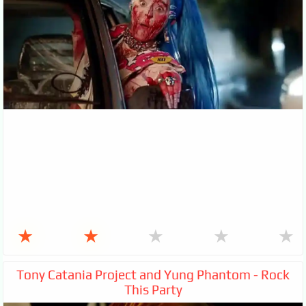
★
★
★
★
★
Tony Catania Project and Yung Phantom - Rock
This Party