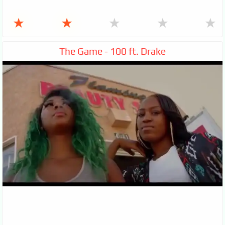
★
★
★
★
★
The Game - 100 ft. Drake