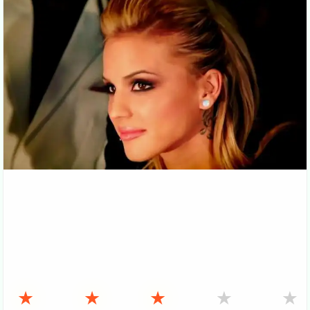
★
★
★
★
★