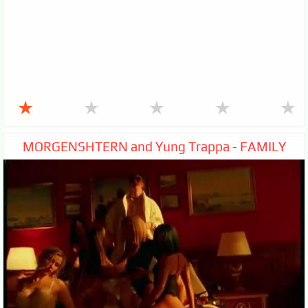
★
★
★
★
★
MORGENSHTERN and Yung Trappa - FAMILY