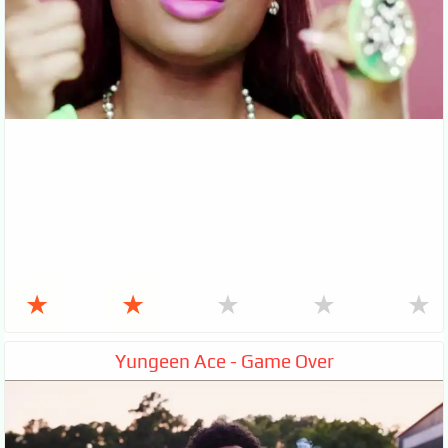
★
★
★
★
★
Yungeen Ace - Game Over