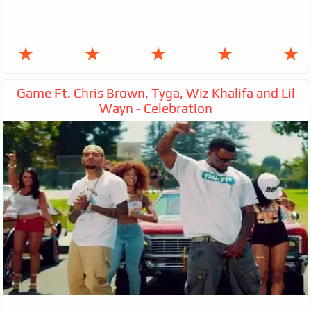
★
★
★
★
★
Game Ft. Chris Brown, Tyga, Wiz Khalifa and Lil
Wayn - Celebration