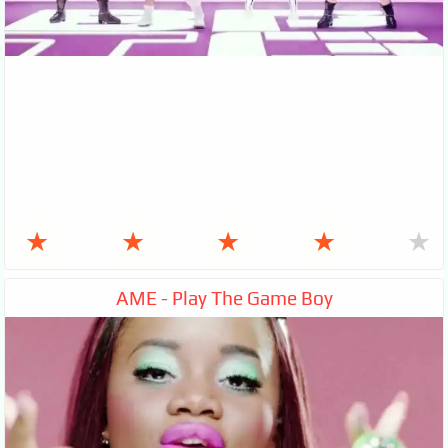
★
★
★
★
★
AME - Play The Game Boy