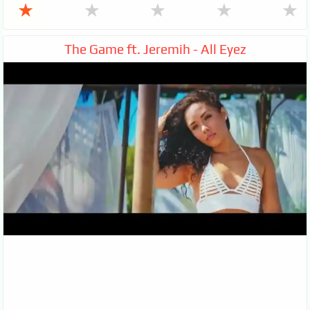
★
★
★
★
★
The Game ft. Jeremih - All Eyez