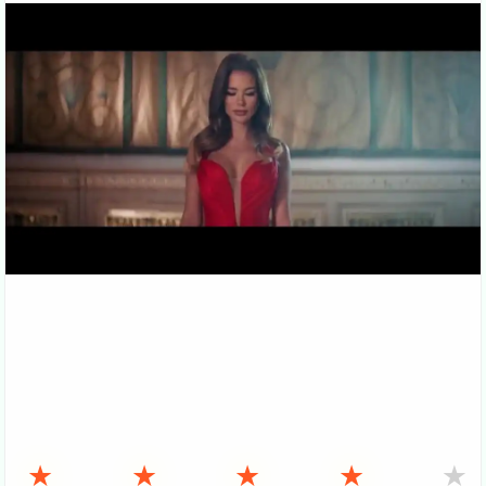
★
★
★
★
★