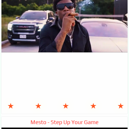
★
★
★
★
★
Mesto - Step Up Your Game