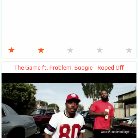
★
★
★
★
★
The Game ft. Problem, Boogie - Roped Off