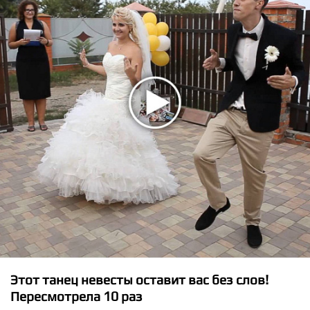
★
★
★
★
★
The Game ft. Problem, Boogie - Roped Off
Этот танец невесты оставит вас без слов!
Пересмотрела 10 раз