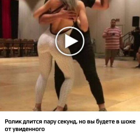
★
★
★
★
★
The Game ft. Problem, Boogie - Roped Off
Ролик длится пару секунд, но вы будете в шоке
от увиденного