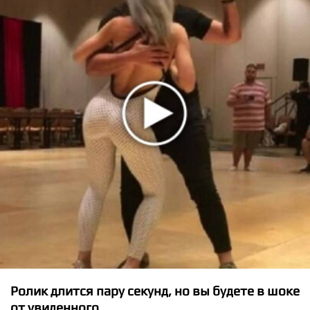
★
★
★
★
★
Tiesto and Ava Max - The Motto
Ролик длится пару секунд, но вы будете в шоке
от увиденного