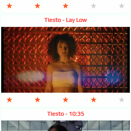
★
★
★
★
★
Tiesto - Lay Low
★
★
★
★
★
Tiesto - 10:35