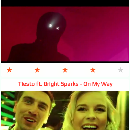
★
★
★
★
★
Tiesto ft. Bright Sparks - On My Way