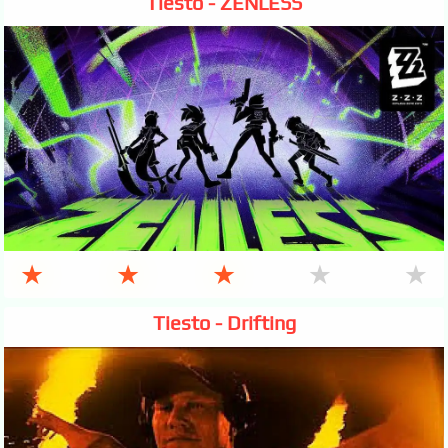
Tiesto - ZENLESS
★
★
★
★
★
Tiesto - Drifting