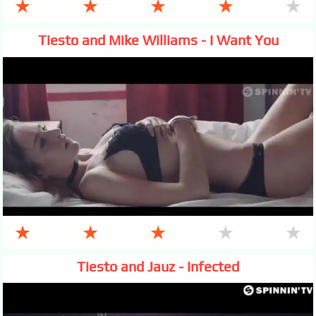
★
★
★
★
★
Tiesto and Mike Williams - I Want You
★
★
★
★
★
Tiesto and Jauz - Infected