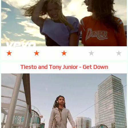
★
★
★
★
★
Tiesto and Tony Junior - Get Down