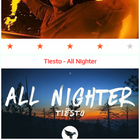
★
★
★
★
★
Tiesto - All Nighter