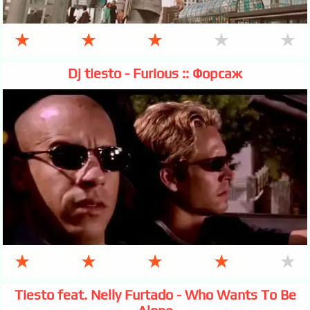
★
★
★
★
★
Dj tiesto - Furious :: Форсаж
★
★
★
★
★
Tiesto feat. Nelly Furtado - Who Wants To Be