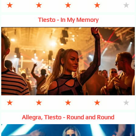
★
★
★
★
★
Tiesto - In My Memory
★
★
★
★
★
Allegra, Tiesto - Round and Round