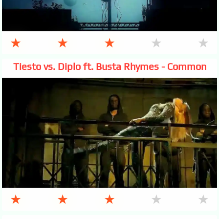
★
★
★
★
★
Tiesto vs. Diplo ft. Busta Rhymes - Common
★
★
★
★
★