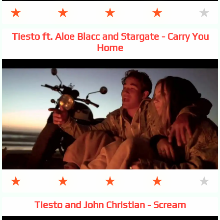
★
★
★
★
★
Tiesto ft. Aloe Blacc and Stargate - Carry You
Home
★
★
★
★
★
Tiesto and John Christian - Scream