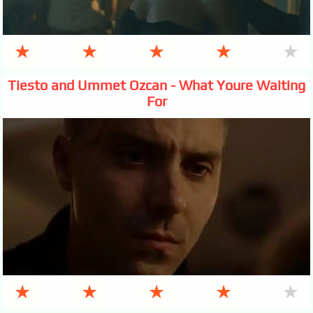
★
★
★
★
★
Tiesto and Ummet Ozcan - What Youre Waiting
For
★
★
★
★
★