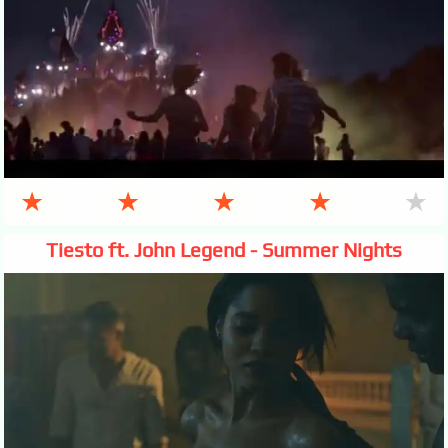
★
★
★
★
★
Tiesto ft. John Legend - Summer Nights