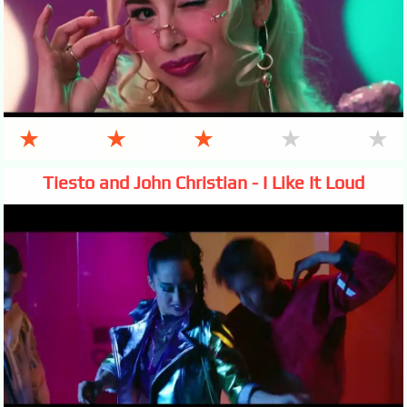
★
★
★
★
★
Tiesto and John Christian - I Like It Loud