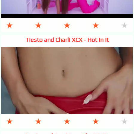
★
★
★
★
★
Tiesto and Charli XCX - Hot In It
★
★
★
★
★