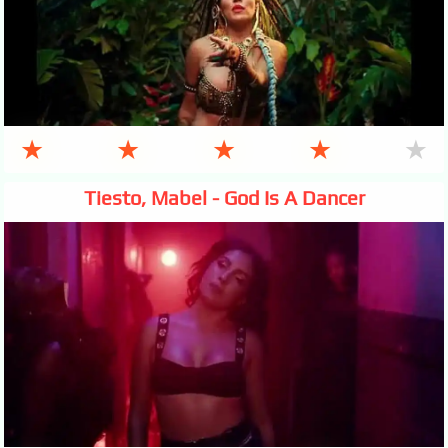
★
★
★
★
★
Tiesto, Mabel - God Is A Dancer