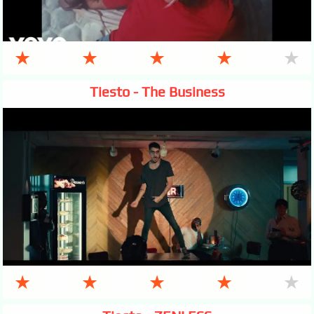
★
★
★
★
★
Tiesto - The Business
★
★
★
★
★