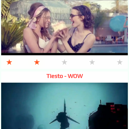
★
★
★
★
★
Tiesto - WOW