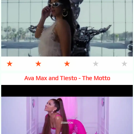
★
★
★
★
★
Ava Max and Tiesto - The Motto