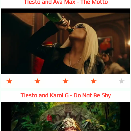
Tiesto and Ava Max - The Motto
★
★
★
★
★
Tiesto and Karol G - Do Not Be Shy