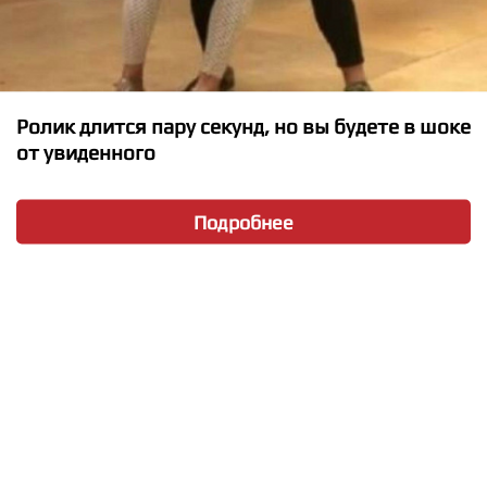
★
★
★
★
★
Ролик длится пару секунд, но вы будете в шоке
от увиденного
Tiesto and Karol G - Do Not Be Shy
Подробнее