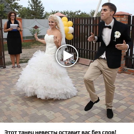
★
★
★
★
★
Bebe Rexha - F.F.F.
Этот танец невесты оставит вас без слов!