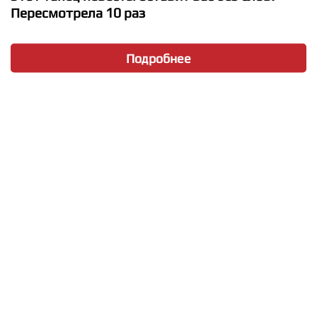
Пересмотрела 10 раз
Подробнее
★
★
★
★
★
Bebe Rexha - I Got You