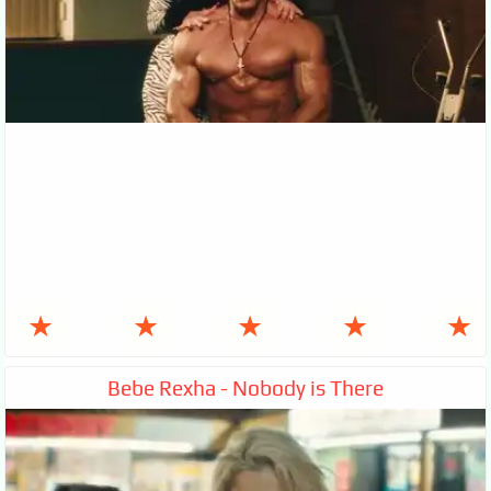
★
★
★
★
★
Bebe Rexha - Nobody is There