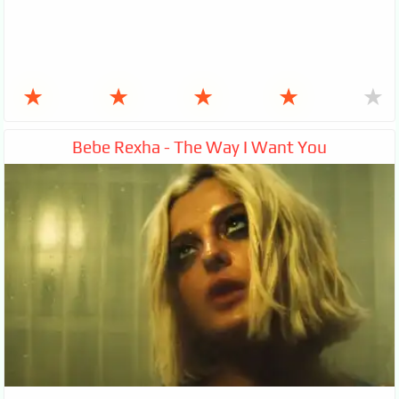
★
★
★
★
★
Bebe Rexha - The Way I Want You