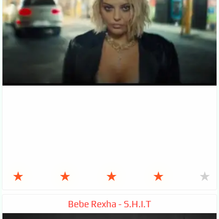
★
★
★
★
★
Bebe Rexha - S.H.I.T