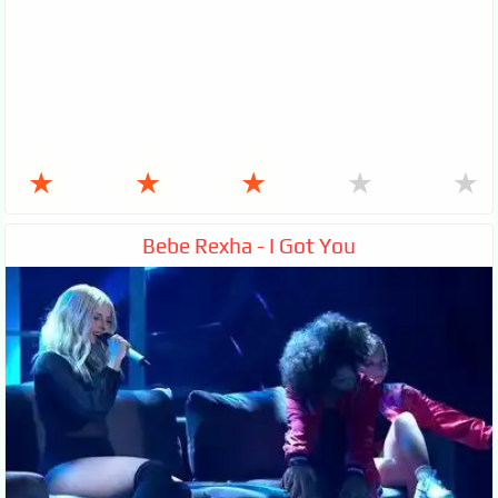
★
★
★
★
★
Bebe Rexha - I Got You