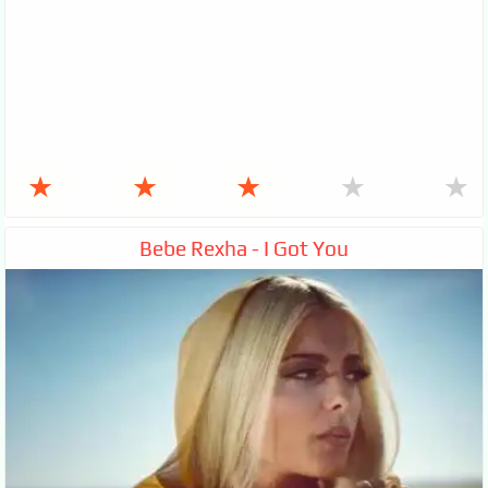
★
★
★
★
★
Bebe Rexha - I Got You