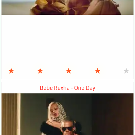
★
★
★
★
★
Bebe Rexha - One Day