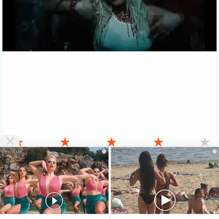
★
★
★
★
★
i
i
VKlipe.org - здесь можно
скачать клипы бесплатно
и смотреть клипы
онлайн без регистрации. На этой странице Вы можете
Скачать
бесплатно
или посмотреть этот
клип онлайн
. Также есть много
других, не менее интересных клипов русских и зарубежных
исполнителей. Вверху сайта есть меню, где можно выбрать жанр
клипа. Бесплатные
новые клипы
можно скачать бесплатно и без
регистрации. Если ваша скорость больше 1Мбит - Вы можете
выбирать в видеопроигрывателе качество клипа 720p и