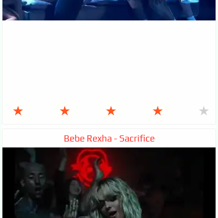
★
★
★
★
★
Bebe Rexha - Sacrifice