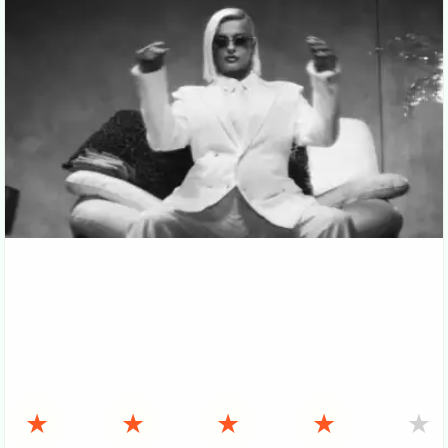
★
★
★
★
★