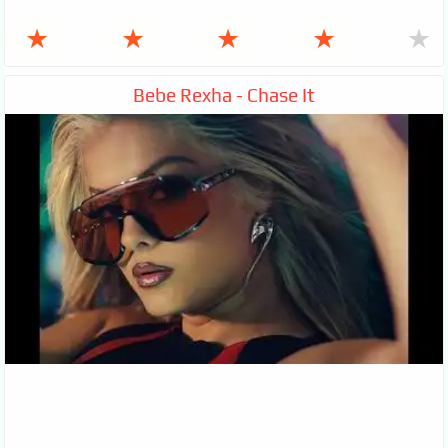
★
★
★
★
★
Bebe Rexha - Chase It