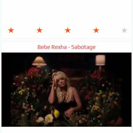
★
★
★
★
★
Bebe Rexha - Sabotage