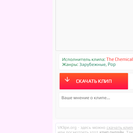
Исполнитель клипа:
The Chemical
Жанры:
Зарубежные
,
Pop
СКАЧАТЬ КЛИП
VKlipe.org - здесь можно
скачать клип
или посмотреть этот
клип онлайн
. Та