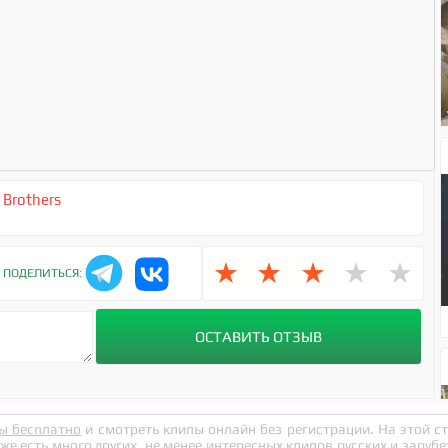
 Brothers
★
★
★
★
★
ПОДЕЛИТЬСЯ:
ы бесплатно
и смотреть клипы онлайн без регистрации. На этой 
кже есть много других, не менее интересных клипов русских и заруб