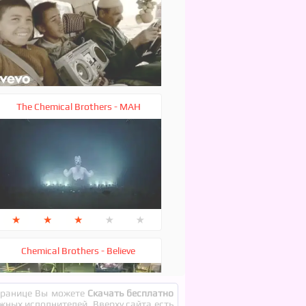
The Chemical Brothers - MAH
★
★
★
★
★
Chemical Brothers - Believe
странице Вы можете
Скачать бесплатно
ежных исполнителей. Вверху сайта есть