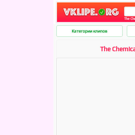
The Che
Категории клипов
The Chemical