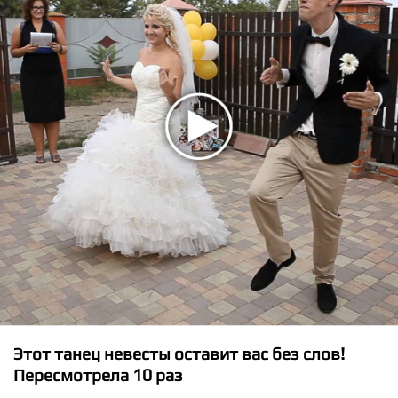
★
★
★
★
★
The Chemical Brothers ft. Beck - Wide Open
Этот танец невесты оставит вас без слов!
Пересмотрела 10 раз