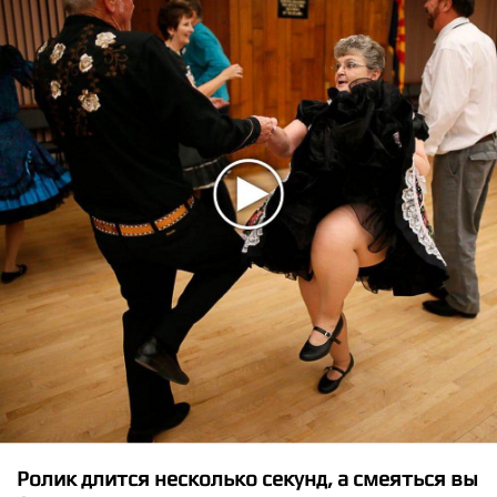
★
★
★
★
★
Bring Me The Horizon - Sleepwalking
Ролик длится несколько секунд, а смеяться вы