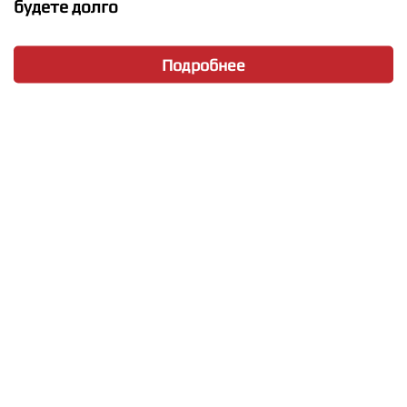
будете долго
Подробнее
★
★
★
★
★
Bring Me The Horizon - Ludens