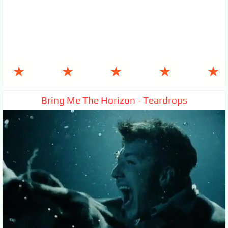
★
★
★
★
★
Bring Me The Horizon - Teardrops