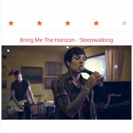
★
★
★
★
★
Bring Me The Horizon - Sleepwalking