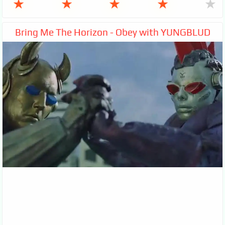
★
★
★
★
★
Bring Me The Horizon - Obey with YUNGBLUD