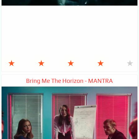
★
★
★
★
★
Bring Me The Horizon - MANTRA