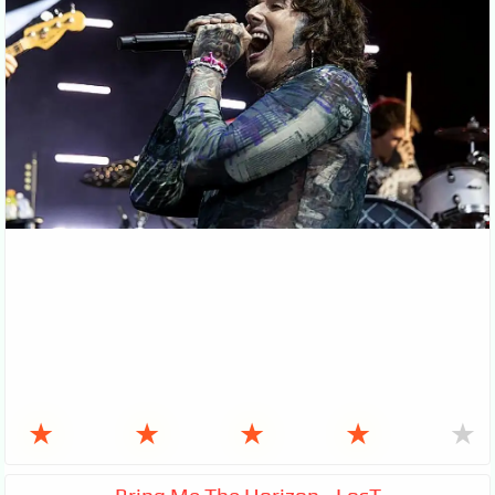
★
★
★
★
★