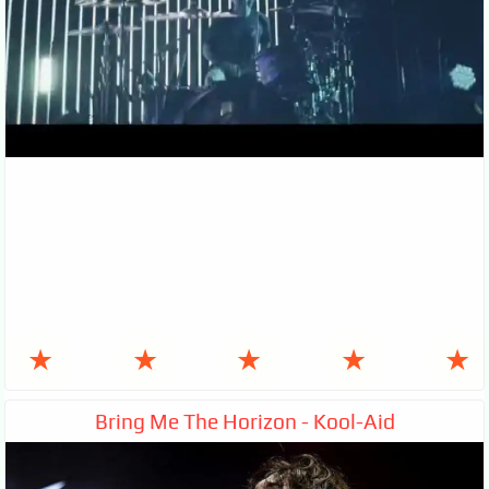
★
★
★
★
★
Bring Me The Horizon - Kool-Aid