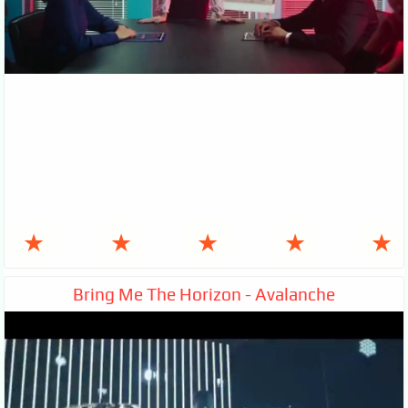
★
★
★
★
★
Bring Me The Horizon - Avalanche