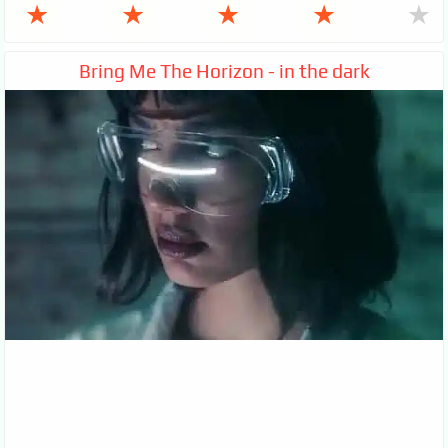
★
★
★
★
★
Bring Me The Horizon - in the dark