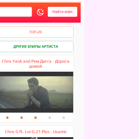
ТОП-20
ДРУГИЕ КЛИПЫ АРТИСТА
Chris Yank and Рем Дигга - Дорога
домой
★
★
★
★
★
Chris G ft. Lui-G 21 Plus - Usame