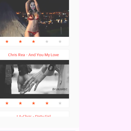
★
★
★
★
★
Chris Rea - And You My Love
★
★
★
★
★
LA-Chris - Dirty Girl