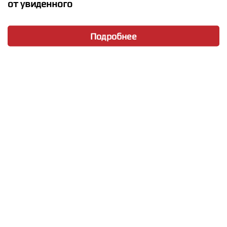
от увиденного
Подробнее
★
★
★
★
★
Stromae - Tous Les Memes