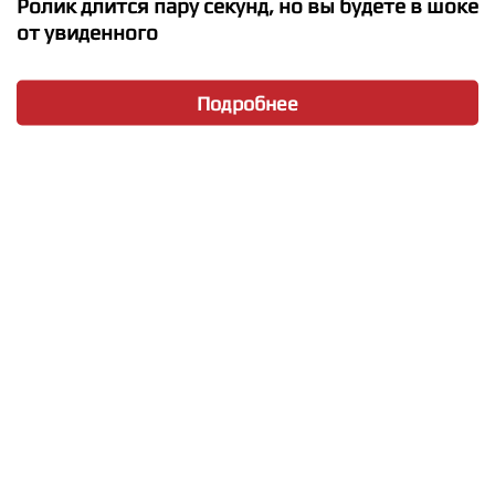
Ролик длится пару секунд, но вы будете в шоке
от увиденного
Подробнее
★
★
★
★
★
Stromae - Tous Les Memes