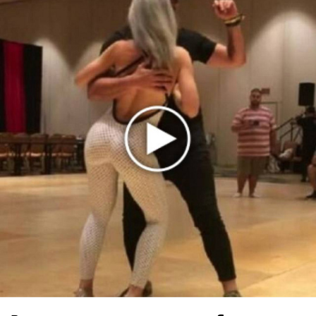
★
★
★
★
★
Stromae - Papaoutai