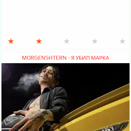
★
★
★
★
★
MORGENSHTERN - Я УБИЛ МАРКА