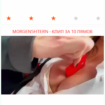
★
★
★
★
★
MORGENSHTERN - КЛИП ЗА 10 ЛЯМОВ