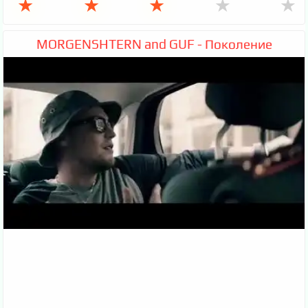
★
★
★
★
★
MORGENSHTERN and GUF - Поколение