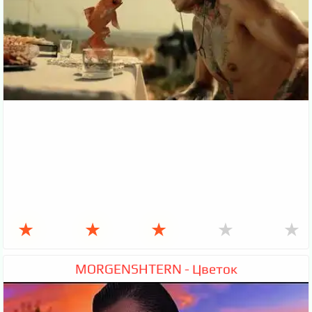
★
★
★
★
★
MORGENSHTERN - Цветок