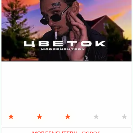
★
★
★
★
★