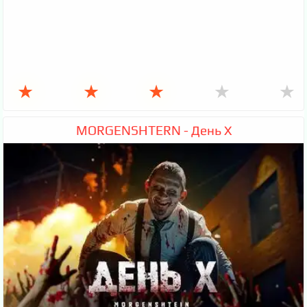
★
★
★
★
★
MORGENSHTERN - День Х