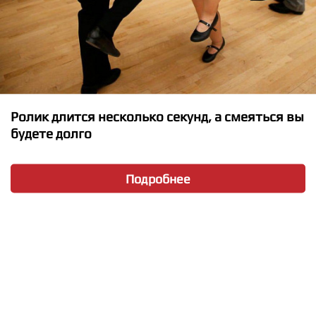
Ролик длится несколько секунд, а смеяться вы
будете долго
Подробнее
★
★
★
★
★
DANNA, El Malilla - SI SE ACABA EL MUNDO