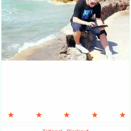
★
★
★
★
★