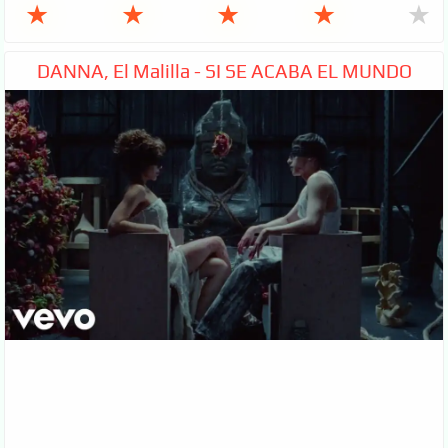
★
★
★
★
★
DANNA, El Malilla - SI SE ACABA EL MUNDO