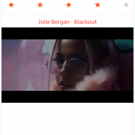
★
★
★
★
★
Julie Bergan - Blackout