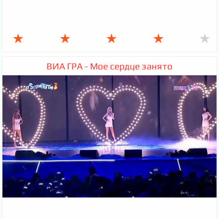
★
★
★
★
★
ВИА ГРА - Мое сердце занято