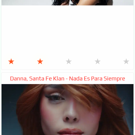
★
★
★
★
★
Danna, Santa Fe Klan - Nada Es Para Siempre