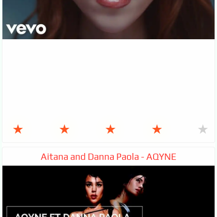
★
★
★
★
★
Aitana and Danna Paola - AQYNE