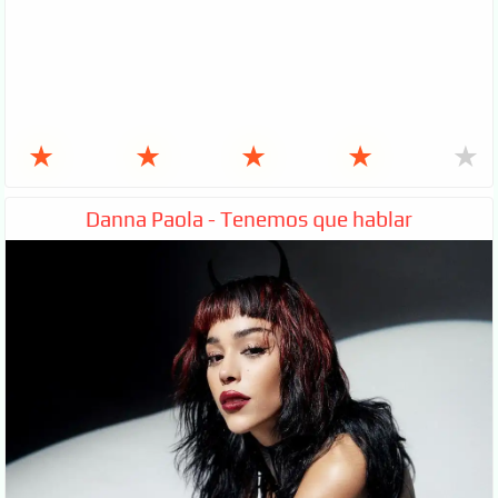
★
★
★
★
★
Danna Paola - Tenemos que hablar