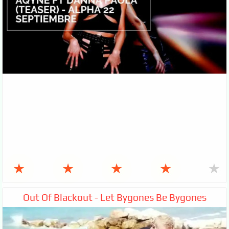
★
★
★
★
★
Out Of Blackout - Let Bygones Be Bygones