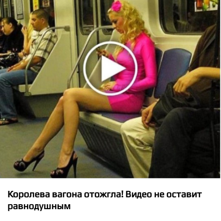
★
★
★
★
★
Two Moon Junction - Smooth Operator
Королева вагона отожгла! Видео не оставит
равнодушным