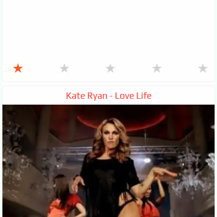
★
★
★
★
★
Kate Ryan - Love Life