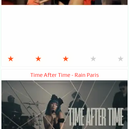
★
★
★
★
★
Time After Time - Rain Paris