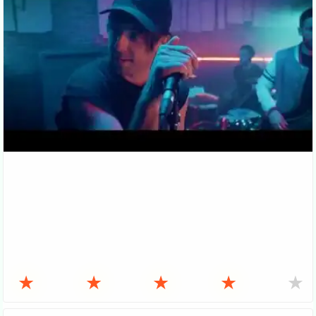
★
★
★
★
★