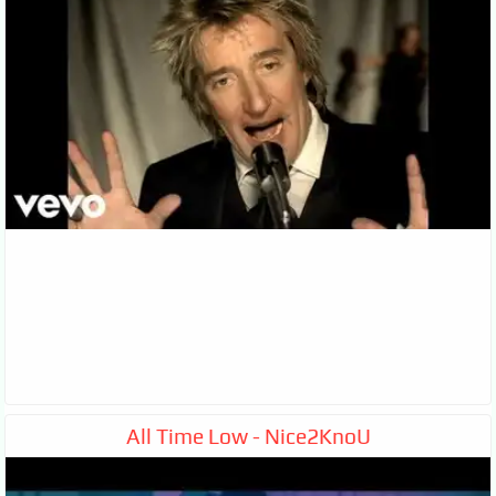
All Time Low - Nice2KnoU