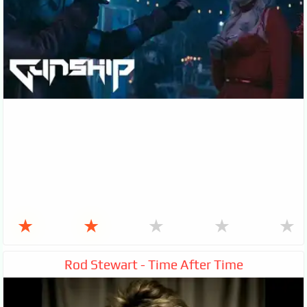
★
★
★
★
★
Rod Stewart - Time After Time