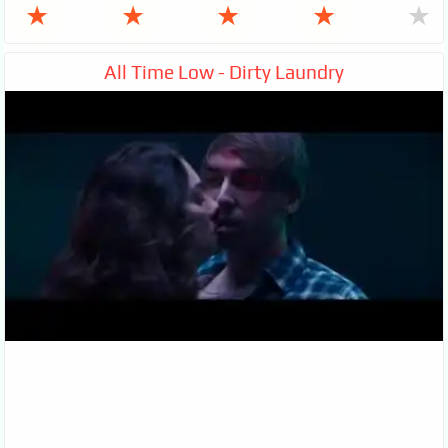
★
★
★
★
★
All Time Low - Dirty Laundry