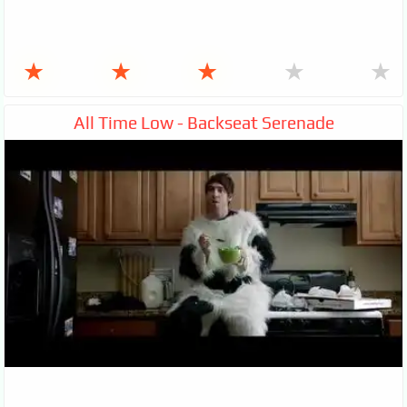
★
★
★
★
★
All Time Low - Backseat Serenade