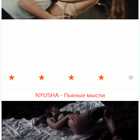
★
★
★
★
★
NYUSHA - Пьяные мысли