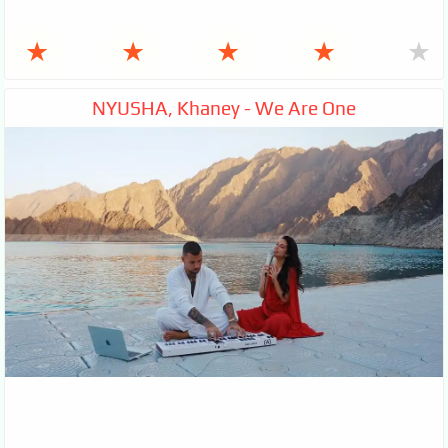
★
★
★
★
★
NYUSHA, Khaney - We Are One