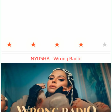
★
★
★
★
★
NYUSHA - Wrong Radio