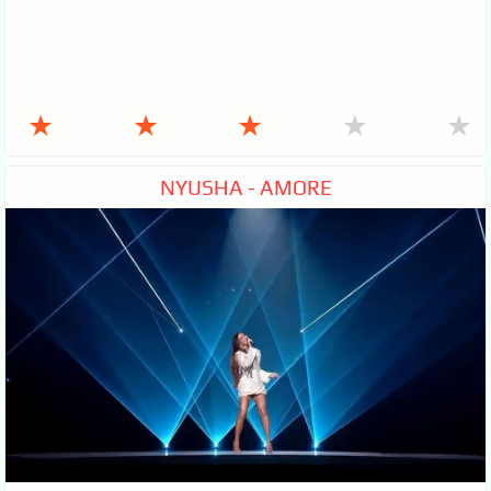
★
★
★
★
★
NYUSHA - AMORE