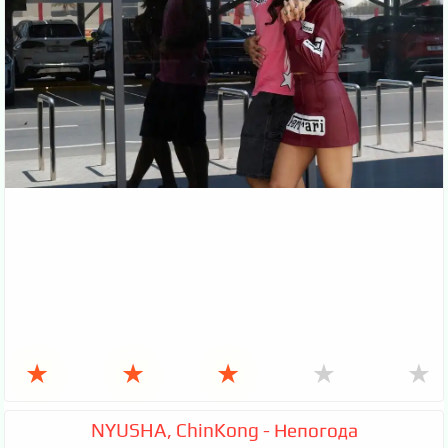
★
★
★
★
★
NYUSHA, ChinKong - Непогода