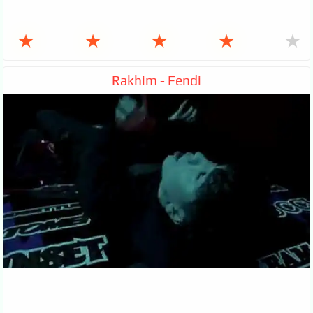
★
★
★
★
★
Rakhim - Fendi