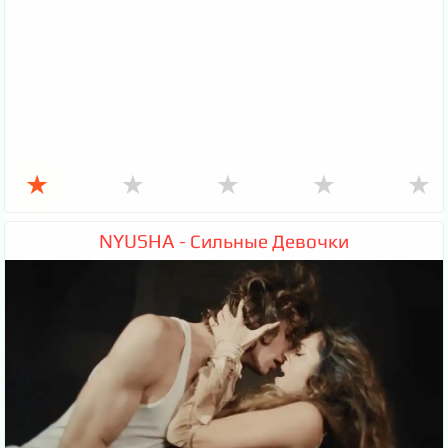
★
★
★
★
★
NYUSHA - Сильные Девочки