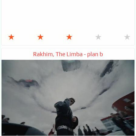
★
★
★
★
★
Rakhim, The Limba - plan b