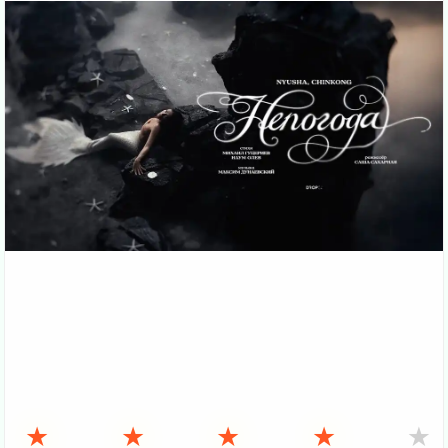
★
★
★
★
★