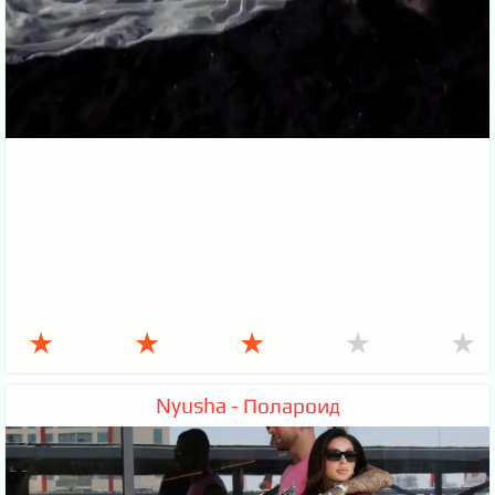
★
★
★
★
★
Nyusha - Полароид