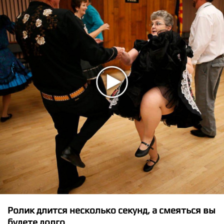
★
★
★
★
★
NYUSHA, Khaney - We Are One
Ролик длится несколько секунд, а смеяться вы
будете долго