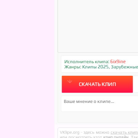
Исполнитель клипа:
6ix9ine
Жанры:
Клипы 2025
,
Зарубежны
СКАЧАТЬ КЛИП
VKlipe.org - здесь можно
скачать клип
или посмотреть этот
клип онлайн
. Та