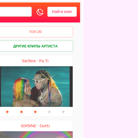
ТОП-20
ДРУГИЕ КЛИПЫ АРТИСТА
6ix9ine - Pa Ti
★
★
★
★
★
6IX9INE - Gotti