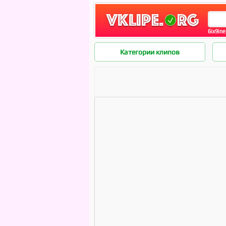
6ix9ine
Категории клипов