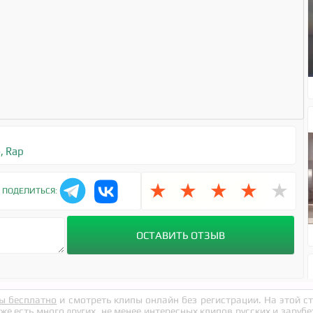
е
,
Rap
★
★
★
★
★
ПОДЕЛИТЬСЯ:
ы бесплатно
и смотреть клипы онлайн без регистрации. На этой 
кже есть много других, не менее интересных клипов русских и заруб