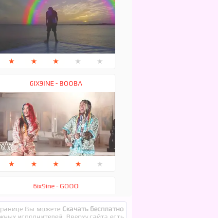
★
★
★
★
★
6IX9INE - BOOBA
★
★
★
★
★
6ix9ine - GOOO
странице Вы можете
Скачать бесплатно
ежных исполнителей. Вверху сайта есть